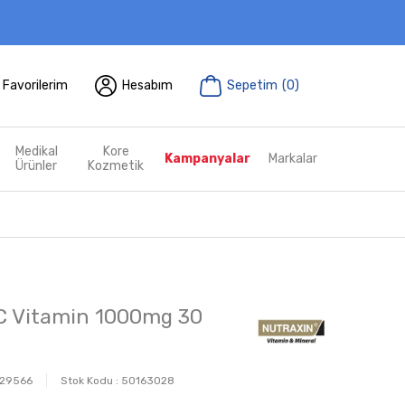
Favorilerim
Hesabım
Sepetim
(
0
)
Medikal
Kore
Kampanyalar
Markalar
Ürünler
Kozmetik
C Vitamin 1000mg 30
29566
Stok Kodu :
50163028