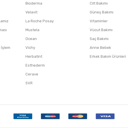
Bioderma
Cilt Bakımı
Velavit
Güneş Bakımı
ikamız
La Roche Posay
Vitaminler
nması
Mustela
Vücut Bakımı
Ocean
Saç Bakımı
/ İşlem
Vichy
Anne Bebek
Herbatint
Erkek Bakım Ürünleri
Esthederm
Cerave
SVR