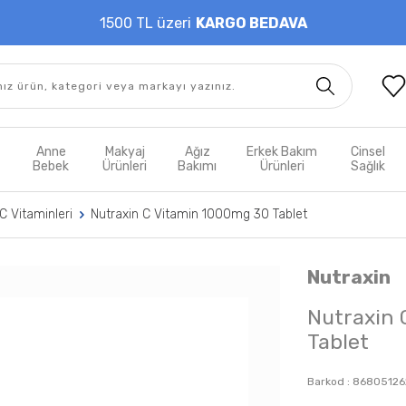
1500 TL üzeri
KARGO BEDAVA
t
Anne
Makyaj
Ağız
Erkek Bakım
Cinsel
m
Bebek
Ürünleri
Bakımı
Ürünleri
Sağlık
C Vitaminleri
Nutraxin C Vitamin 1000mg 30 Tablet
Nutraxin
Nutraxin 
Tablet
Barkod :
86805126