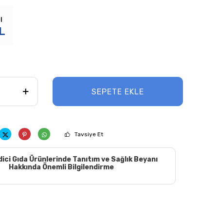
ı
L
SEPETE EKLE
Tavsiye Et
dici Gıda Ürünlerinde Tanıtım ve Sağlık Beyanı
Hakkında Önemli Bilgilendirme