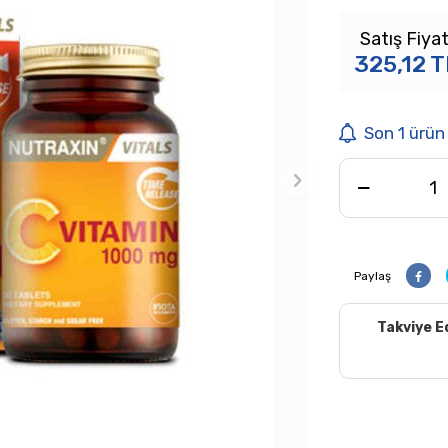
Satış Fiyat
325,12
T
Son 1 ürün
Paylaş
Takviye E