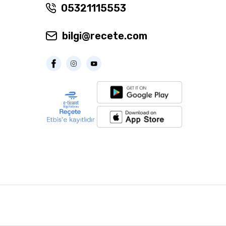
05321115553
bilgi@recete.com