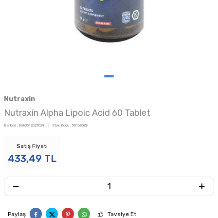
Nutraxin
Nutraxin Alpha Lipoic Acid 60 Tablet
Barkod :
8680512627029
Stok Kodu :
50163023
Satış Fiyatı
433,49
TL
Paylaş
Tavsiye Et