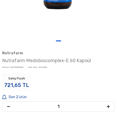
Nutrafarm
Nutrafarm Medobiocomplex-E 60 Kapsül
Barkod :
8697960000281
Stok Kodu :
50164006
Satış Fiyatı
721,65
TL
Son 2 ürün