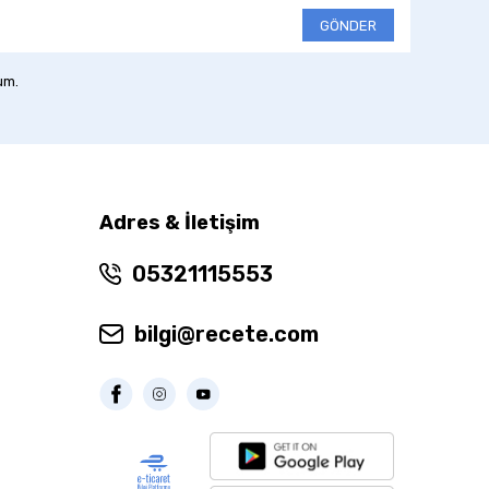
GÖNDER
um.
Adres & İletişim
05321115553
bilgi@recete.com