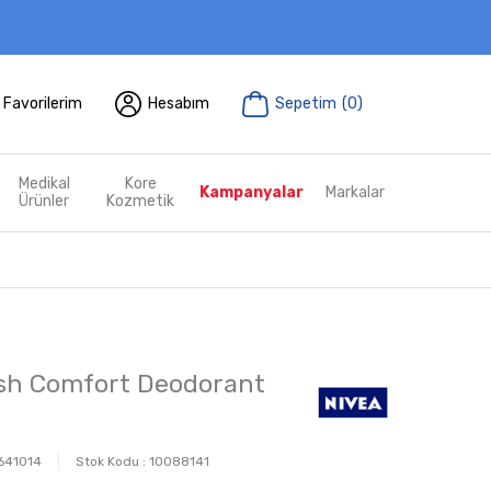
Favorilerim
Hesabım
Sepetim
(
0
)
Medikal
Kore
Kampanyalar
Markalar
Ürünler
Kozmetik
sh Comfort Deodorant
641014
Stok Kodu :
10088141