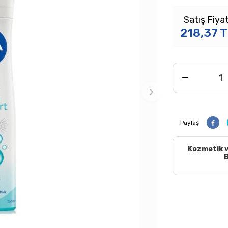
Satış Fiyat
218,37
T
Paylaş
Kozmetik v
B