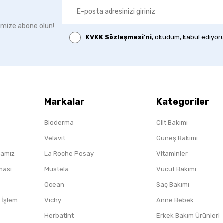
imize abone olun!
KVKK Sözleşmesi'ni
, okudum, kabul ediyor
Markalar
Kategoriler
Bioderma
Cilt Bakımı
Velavit
Güneş Bakımı
ikamız
La Roche Posay
Vitaminler
nması
Mustela
Vücut Bakımı
Ocean
Saç Bakımı
/ İşlem
Vichy
Anne Bebek
Herbatint
Erkek Bakım Ürünleri