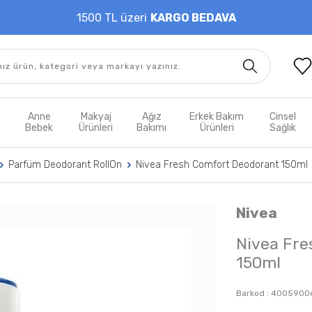
1500 TL üzeri
KARGO BEDAVA
t
Anne
Makyaj
Ağız
Erkek Bakım
Cinsel
m
Bebek
Ürünleri
Bakımı
Ürünleri
Sağlık
Parfüm Deodorant RollOn
Nivea Fresh Comfort Deodorant 150ml
Nivea
Nivea Fre
150ml
Barkod :
4005900