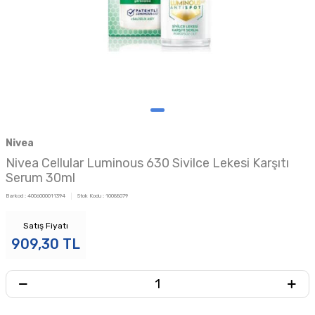
Nivea
Nivea Cellular Luminous 630 Sivilce Lekesi Karşıtı
Serum 30ml
Barkod :
4006000011394
Stok Kodu :
10088079
Satış Fiyatı
909,30
TL