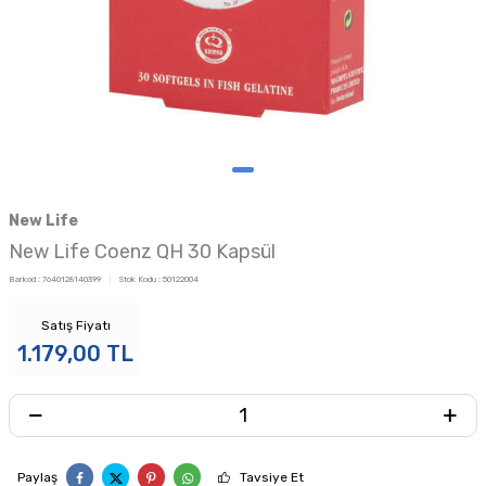
New Life
New Life Coenz QH 30 Kapsül
Barkod :
7640128140399
Stok Kodu :
50122004
Satış Fiyatı
1.179,00
TL
Paylaş
Tavsiye Et