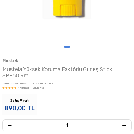
Mustela
Mustela Yüksek Koruma Faktörlü Güneş Stick
SPF50 9ml
Barkod :
3504105037772
Stok Kodu :
30010149
4 Yorumlar |
Yorum Yap
Satış Fiyatı
890,00
TL