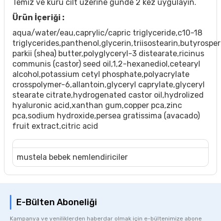
Temiz ve kuru cilt üzerine günde 2 kez uygulayın.
Ürün İçeriği :
aqua/water/eau,caprylic/capric triglyceride,c10-18
triglycerides,panthenol,glycerin,triisostearin,butyrosp
parkii (shea) butter,polyglyceryl-3 distearate,ricinus
communis (castor) seed oil,1,2-hexanediol,cetearyl
alcohol,potassium cetyl phosphate,polyacrylate
crosspolymer-6,allantoin,glyceryl caprylate,glyceryl
stearate citrate,hydrogenated castor oil,hydrolized
hyaluronic acid,xanthan gum,copper pca,zinc
pca,sodium hydroxide,persea gratissima (avacado)
fruit extract,citric acid
mustela bebek nemlendiriciler
E-Bülten Aboneliği
Kampanya ve yeniliklerden haberdar olmak için e-bültenimize abone