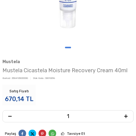
Mustela
Mustela Cicastela Moisture Recovery Cream 40ml
Barkod :
3504105033330
Stok Kodu :
30010096
Satış Fiyatı
670,14
TL
Paylaş
Tavsiye Et