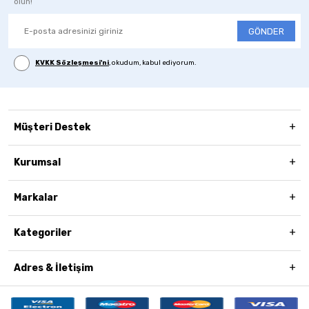
olun!
GÖNDER
KVKK Sözleşmesi'ni
, okudum, kabul ediyorum.
Müşteri Destek
Kurumsal
Markalar
Kategoriler
Adres & İletişim