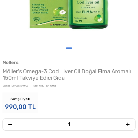
Mollers
Möller's Omega-3 Cod Liver Oil Doğal Elma Aromalı
150ml Takviye Edici Gıda
Barkod :
7070866040703
Stok Kodu :
50140006
Satış Fiyatı
990,00
TL