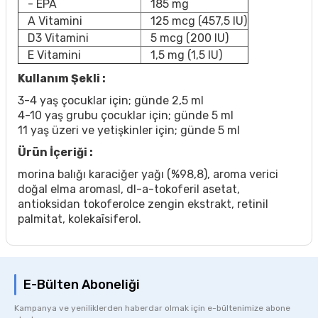
- EPA
185 mg
A Vitamini
125 mcg (457,5 IU)
D3 Vitamini
5 mcg (200 IU)
E Vitamini
1,5 mg (1,5 IU)
Kullanım Şekli :
3-4 yaş çocuklar için; günde 2,5 ml
4-10 yaş grubu çocuklar için; günde 5 ml
11 yaş üzeri ve yetişkinler için; günde 5 ml
Ürün İçeriği :
morina balığı karaciğer yağı (%98,8), aroma verici
doğal elma aromasl, dl-a-tokoferil asetat,
antioksidan tokoferolce zengin ekstrakt, retinil
palmitat, kolekaīsiferol.
E-Bülten Aboneliği
Kampanya ve yeniliklerden haberdar olmak için e-bültenimize abone