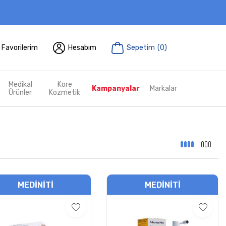
Favorilerim
Hesabım
Sepetim
(
0
)
Medikal
Kore
Kampanyalar
Markalar
Ürünler
Kozmetik
MEDINITI
MEDINITI