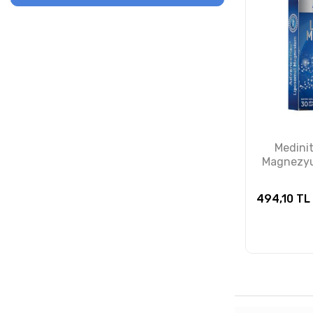
Medinit
Magnezyu
K
494,10
TL