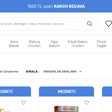
1500 TL üzeri
KARGO BEDAVA
t
Anne
Makyaj
Ağız
Erkek Bakım
Cinsel
m
Bebek
Ürünleri
Bakımı
Ürünleri
Sağlık
eri Gösterme
SIRALA :
DINITI
MEDINITI