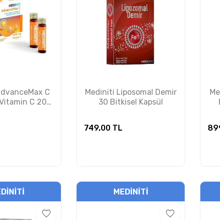
 AdvanceMax C
Mediniti Liposomal Demir
Me
Vitamin C 20
30 Bitkisel Kapsül
Şişe
749,00
TL
89
DINITI
MEDINITI