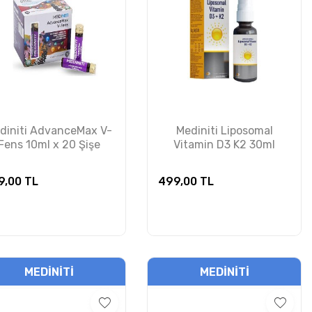
diniti AdvanceMax V-
Mediniti Liposomal
Fens 10ml x 20 Şişe
Vitamin D3 K2 30ml
9,00
TL
499,00
TL
MEDINITI
MEDINITI