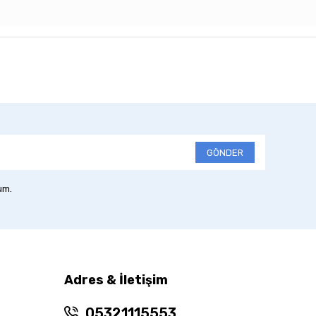
GÖNDER
um.
Adres & İletişim
05321115553