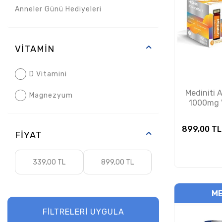
Anneler Günü Hediyeleri
Beklenen Kasım
Magnezyum İçeren Ürünler
VITAMIN
Yıldızlı Ürünler
D Vitamini
Mediniti
Magnezyum
1000mg 
899,00
TL
FIYAT
ME
FİLTRELERİ UYGULA