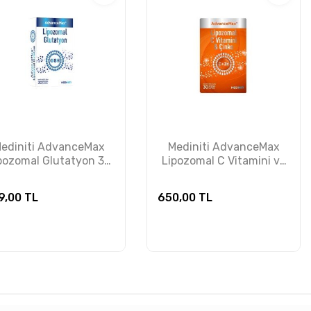
ediniti AdvanceMax
Mediniti AdvanceMax
pozomal Glutatyon 30
Lipozomal C Vitamini ve
Bitkisel Kapsül
Çinko 30 Bitkisel Kapsül
9,00
TL
650,00
TL