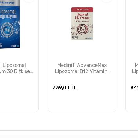
i Liposomal
Mediniti AdvanceMax
M
m 30 Bitkisel
Lipozomal B12 Vitamini
Li
apsül
30 Dilaltı Tablet
339,00
TL
84