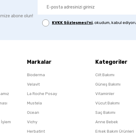
imize abone olun!
KVKK Sözleşmesi'ni
, okudum, kabul ediyor
Markalar
Kategoriler
Bioderma
Cilt Bakımı
Velavit
Güneş Bakımı
ikamız
La Roche Posay
Vitaminler
nması
Mustela
Vücut Bakımı
Ocean
Saç Bakımı
/ İşlem
Vichy
Anne Bebek
Herbatint
Erkek Bakım Ürünleri