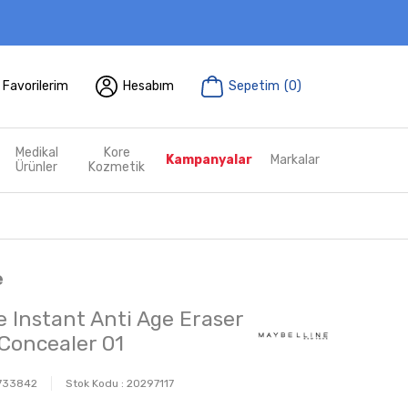
Favorilerim
Hesabım
Sepetim
(
0
)
Medikal
Kore
Kampanyalar
Markalar
Ürünler
Kozmetik
e
e Instant Anti Age Eraser
 Concealer 01
733842
Stok Kodu :
20297117