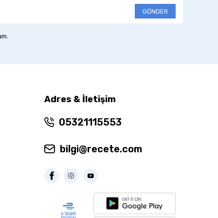
GÖNDER
um.
Adres & İletişim
05321115553
bilgi@recete.com