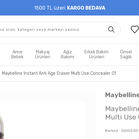
1500 TL üzeri
KARGO BEDAVA
t
Anne
Makyaj
Ağız
Erkek Bakım
Cinsel
m
Bebek
Ürünleri
Bakımı
Ürünleri
Sağlık
Maybelline Instant Anti Age Eraser Multi Use Concealer 01
Maybellin
Maybellin
Multi Use
Barkod :
3600530