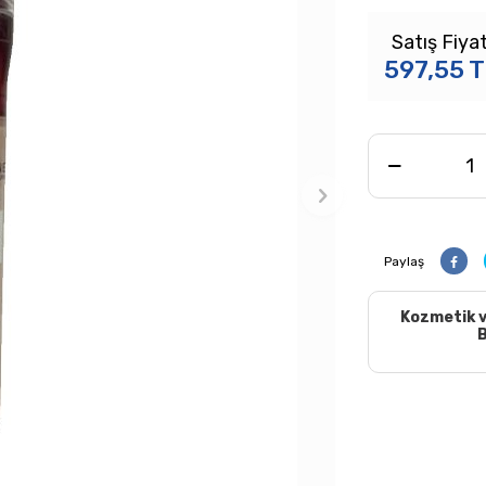
Satış Fiyat
597,55
T
Paylaş
Kozmetik v
B