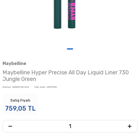
Maybelline
Maybelline Hyper Precise All Day Liquid Liner 730
Jungle Green
Barkod :
3600531681494
Stok Kodu :
20297090
Satış Fiyatı
759,05
TL