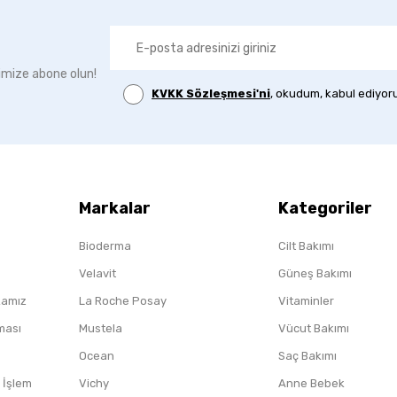
imize abone olun!
KVKK Sözleşmesi'ni
, okudum, kabul ediyor
Markalar
Kategoriler
Bioderma
Cilt Bakımı
Velavit
Güneş Bakımı
ikamız
La Roche Posay
Vitaminler
nması
Mustela
Vücut Bakımı
Ocean
Saç Bakımı
/ İşlem
Vichy
Anne Bebek