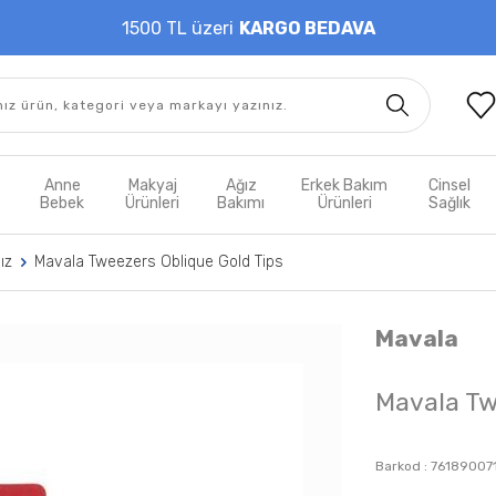
1500 TL üzeri
KARGO BEDAVA
t
Anne
Makyaj
Ağız
Erkek Bakım
Cinsel
m
Bebek
Ürünleri
Bakımı
Ürünleri
Sağlık
ız
Mavala Tweezers Oblique Gold Tips
Mavala
Mavala Tw
Barkod :
761890071