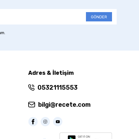
GÖNDER
um.
Adres & İletişim
05321115553
bilgi@recete.com