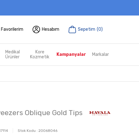
Favorilerim
Hesabım
Sepetim
(
0
)
Medikal
Kore
Kampanyalar
Markalar
Ürünler
Kozmetik
eezers Oblique Gold Tips
7114
Stok Kodu :
20068046