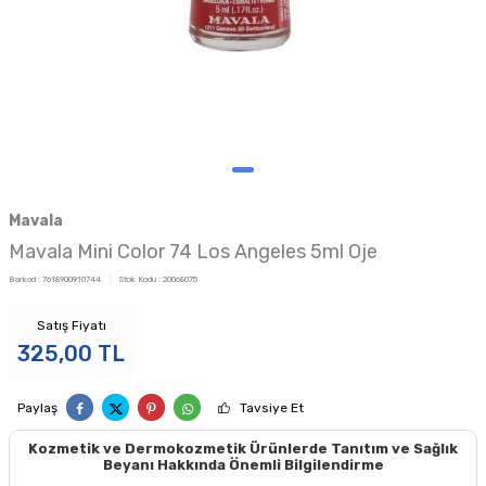
Mavala
Mavala Mini Color 74 Los Angeles 5ml Oje
Barkod :
7618900910744
Stok Kodu :
20068075
Satış Fiyatı
325,00
TL
Paylaş
Tavsiye Et
Kozmetik ve Dermokozmetik Ürünlerde Tanıtım ve Sağlık
Beyanı Hakkında Önemli Bilgilendirme