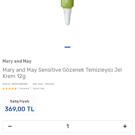
Mary and May
Mary and May Sensitive Gözenek Temizleyici Jel
Krem 12g
Barkod :
8809670682330
Stok Kodu :
10321022
1 Yorumlar |
Yorum Yap
Satış Fiyatı
369,00
TL