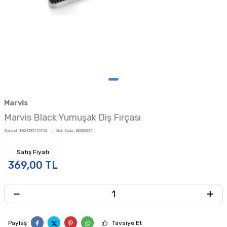
Marvis
Marvis Black Yumuşak Diş Fırçası
Barkod :
8004395110742
Stok Kodu :
80330034
Satış Fiyatı
369,00
TL
Paylaş
Tavsiye Et