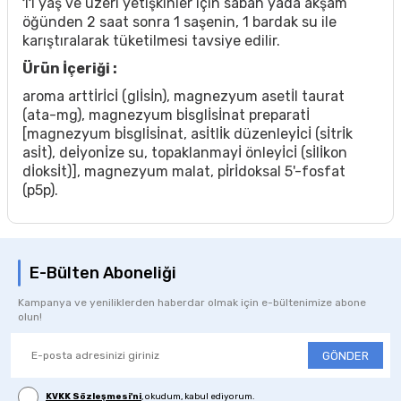
11 yaş ve üzeri yetişkinler için sabah yada akşam
öğünden 2 saat sonra 1 saşenin, 1 bardak su ile
karıştıralarak tüketilmesi tavsiye edilir.
Ürün İçeriği :
aroma arttİrİcİ (glİsİn), magnezyum asetİl taurat
(ata-mg), magnezyum bİsglİsİnat preparatİ
[magnezyum bİsglİsİnat, asİtlİk düzenleyİcİ (sİtrİk
asİt), deİyonİze su, topaklanmayİ önleyİcİ (sİlİkon
dİoksİt)], magnezyum malat, pİrİdoksal 5'-fosfat
(p5p).
E-Bülten Aboneliği
Kampanya ve yeniliklerden haberdar olmak için e-bültenimize abone
olun!
GÖNDER
KVKK Sözleşmesi'ni
, okudum, kabul ediyorum.