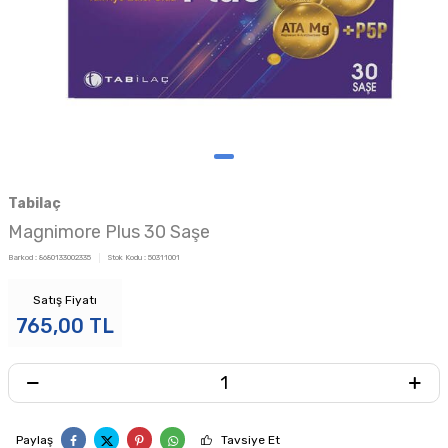
Tabilaç
Magnimore Plus 30 Saşe
Barkod :
8680133002335
Stok Kodu :
50311001
Satış Fiyatı
765,00
TL
Paylaş
Tavsiye Et