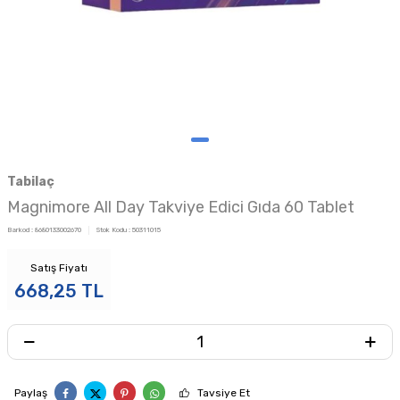
Tabilaç
Magnimore All Day Takviye Edici Gıda 60 Tablet
Barkod :
8680133002670
Stok Kodu :
50311015
Satış Fiyatı
668,25
TL
Paylaş
Tavsiye Et