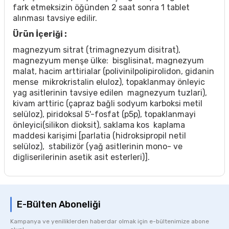
fark etmeksizin öğünden 2 saat sonra 1 tablet
alınması tavsiye edilir.
Ürün İçeriği :
magnezyum sitrat (trimagnezyum disitrat),
magnezyum menşe ülke: bisglisinat, magnezyum
malat, hacim arttirialar (polivinilpolipirolidon, gidanin
mense mikrokristalin eluloz), topaklanmay önleyic
yag asitlerinin tavsiye edilen magnezyum tuzlari),
kivam arttiric (çapraz bağli sodyum karboksi metil
selüloz), piridoksal 5'-fosfat (p5p), topaklanmayi
önleyici(silikon dioksit), saklama kos kaplama
maddesi karişimi [parlatia (hidroksipropil netil
selüloz), stabilizör (yağ asitlerinin mono- ve
digliserilerinin asetik asit esterleri)].
E-Bülten Aboneliği
Kampanya ve yeniliklerden haberdar olmak için e-bültenimize abone