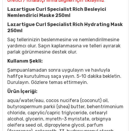
Üretici / İthalatçı firma bilgileri için tıklayınız
Lazartigue Curl Specialist Rich Besleyici
Nemlendirici Maske 250ml
Lazartigue Curl Specialist Rich Hydrating Mask
250ml
Saç tellerinizin beslenmesine ve nemlendirilmesine
yardımcı olur. Saçın kaplanmasına ve telleri ayırarak
parlak görünmesine destek olur.
Kullanım Şekli:
Şampuanlamadan sonra uygulayın ve havluyla
hafifçe kurutulmuş saça yayın. 5-10 dakika bekletin.
Durulayın. Gözlere temas ettirmeyin.
Ürün İçeriği:
aqua/water/eau, cocos nucifera (coconut) oil,
butyrospermum parkii (shea) butter, behentrimonium
chloride, caprylic/capric triglyceride, cetearyl
alcohol, glycerin, myreth-3 myristate, orbignya
oleifera seed oil, dipropylene glycol, parfum