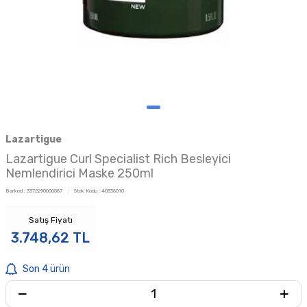
Lazartigue
Lazartigue Curl Specialist Rich Besleyici
Nemlendirici Maske 250ml
Barkod :
3372290000587
Stok Kodu :
40338010
Satış Fiyatı
3.748,62
TL
Son 4 ürün