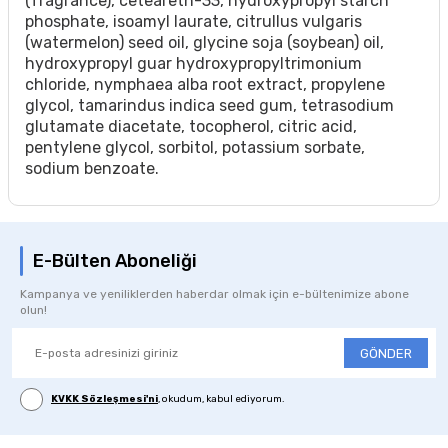
(fragrance), ceteareth-33, hydroxypropyl starch
phosphate, isoamyl laurate, citrullus vulgaris
(watermelon) seed oil, glycine soja (soybean) oil,
hydroxypropyl guar hydroxypropyltrimonium
chloride, nymphaea alba root extract, propylene
glycol, tamarindus indica seed gum, tetrasodium
glutamate diacetate, tocopherol, citric acid,
pentylene glycol, sorbitol, potassium sorbate,
sodium benzoate.
E-Bülten Aboneliği
Kampanya ve yeniliklerden haberdar olmak için e-bültenimize abone
olun!
GÖNDER
KVKK Sözleşmesi'ni
, okudum, kabul ediyorum.