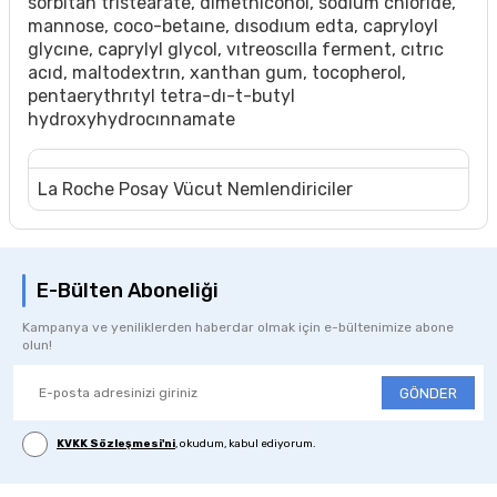
sorbıtan trıstearate, dımethıconol, sodıum chlorıde,
mannose, coco-betaıne, dısodıum edta, capryloyl
glycıne, caprylyl glycol, vıtreoscılla ferment, cıtrıc
acıd, maltodextrın, xanthan gum, tocopherol,
pentaerythrıtyl tetra-dı-t-butyl
hydroxyhydrocınnamate
La Roche Posay Vücut Nemlendiriciler
E-Bülten Aboneliği
Kampanya ve yeniliklerden haberdar olmak için e-bültenimize abone
olun!
GÖNDER
KVKK Sözleşmesi'ni
, okudum, kabul ediyorum.