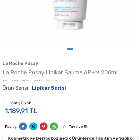
La Roche Posay
La Roche Posay Lipikar Baume AP+M 200ml
Barkod :
3337875696579
Stok Kodu :
10002149
Ürün Serisi :
Lipikar Serisi
Satış Fiyatı
1.189,91
TL
Paylaş
Tavsiye Et
Kozmetik ve Dermokozmetik Ürünlerde Tanıtım ve Sağlık