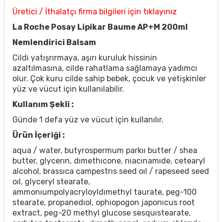
Üretici / İthalatçı firma bilgileri için tıklayınız
La Roche Posay Lipikar Baume AP+M 200ml
Nemlendirici Balsam
Cildi yatışrırmaya, aşırı kuruluk hissinin
azaltılmasına, cilde rahatlama sağlamaya yadımcı
olur. Çok kuru cilde sahip bebek, çocuk ve yetişkinler
yüz ve vücut için kullanılabilir.
Kullanım Şekli :
Günde 1 defa yüz ve vücut için kullanılır.
Ürün İçeriği :
aqua / water, butyrospermum parkıı butter / shea
butter, glycerın, dımethıcone, nıacınamıde, cetearyl
alcohol, brassıca campestrıs seed oıl / rapeseed seed
oıl, glyceryl stearate,
ammonıumpolyacryloyldımethyl taurate, peg-100
stearate, propanedıol, ophıopogon japonıcus root
extract, peg-20 methyl glucose sesquıstearate,