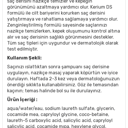
saç derisini nazikçe temizler ve kepeğin
görünümünü azaltmaya yardımcı olur. Kerium DS
formülü ile cilt bariyerini korurken saç derisini
yatıştırmaya ve rahatlama sağlamaya yardımcı olur.
Zenginleştirilmiş formülü sayesinde saçlarınızı
nazikçe temizlerken, kepek oluşumunu kontrol altına
alır ve saç derisinin sağlıklı görünmesini destekler.
Tüm saç tipleri için uygundur ve dermatolojik olarak
test edilmiştir.
Kullanım Şekli:
Saçınızı ıslattıktan sonra şampuanı saç derisine
uygulayın, nazikçe masaj yaparak köpürtün ve iyice
durulayın. Haftada 2-3 kez veya dermatoloğunuzun
önerdiği sıklıkta kullanabilirsiniz. Göz ile temasından
kaçının; temas halinde bol su ile durulayınız.
Ürün İçeriği :
aqua/water/eau, sodium laureth sulfate, glycerin,
cocamide mea, capryloyl glycine, coco-betaine,
laureth-5 carboxylic acid, salicylic acid, capryloyl
salicylic acid, cocamide mıpa, hexylene glycol,