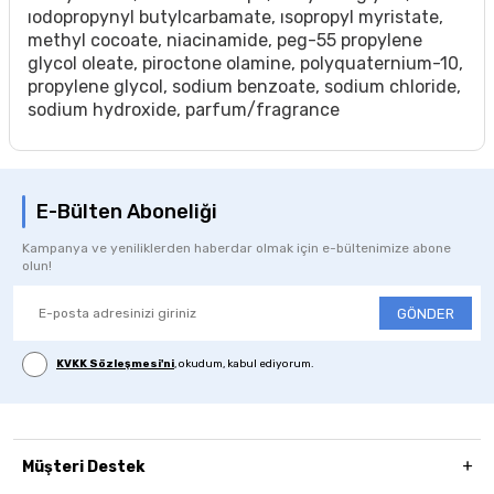
ıodopropynyl butylcarbamate, ısopropyl myristate,
methyl cocoate, niacinamide, peg-55 propylene
glycol oleate, piroctone olamine, polyquaternium-10,
propylene glycol, sodium benzoate, sodium chloride,
sodium hydroxide, parfum/fragrance
E-Bülten Aboneliği
Kampanya ve yeniliklerden haberdar olmak için e-bültenimize abone
olun!
GÖNDER
KVKK Sözleşmesi'ni
, okudum, kabul ediyorum.
Müşteri Destek