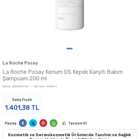
La Roche Posay
La Roche Posay Kerium DS Kepek Karşıtı Bakım
Şampuanı 200 ml
Barkod :
3337875911184
Stok Kodu :
40002214
Satış Fiyatı
1.401,38
TL
Paylaş
Tavsiye Et
Kozmetik ve Dermokozmetik Ürünlerde Tanıtım ve Sağlık