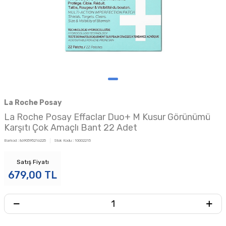
La Roche Posay
La Roche Posay Effaclar Duo+ M Kusur Görünümü
Karşıtı Çok Amaçlı Bant 22 Adet
Barkod :
8690595216225
Stok Kodu :
10002215
Satış Fiyatı
679,00
TL