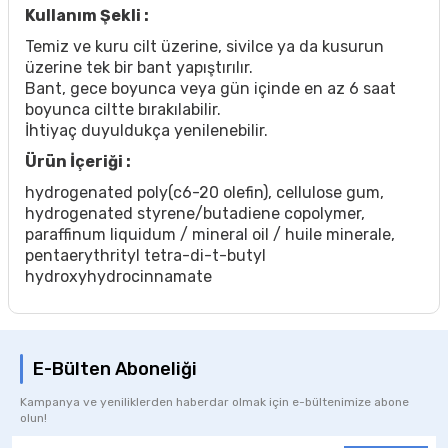
Kullanım Şekli :
Temiz ve kuru cilt üzerine, sivilce ya da kusurun
üzerine tek bir bant yapıştırılır.
Bant, gece boyunca veya gün içinde en az 6 saat
boyunca ciltte bırakılabilir.
İhtiyaç duyuldukça yenilenebilir.
Ürün İçeriği :
hydrogenated poly(c6-20 olefin), cellulose gum,
hydrogenated styrene/butadiene copolymer,
paraffinum liquidum / mineral oil / huile minerale,
pentaerythrityl tetra-di-t-butyl
hydroxyhydrocinnamate
E-Bülten Aboneliği
Kampanya ve yeniliklerden haberdar olmak için e-bültenimize abone
olun!