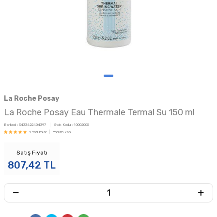
La Roche Posay
La Roche Posay Eau Thermale Termal Su 150 ml
Barkod :
3433422404397
Stok Kodu :
10002005
1 Yorumlar |
Yorum Yap
Satış Fiyatı
807,42
TL