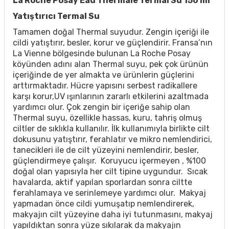
La Roche Posay Eau Thermale Termal Su 150 ml
Yatıştırıcı Termal Su
Tamamen doğal Thermal suyudur. Zengin içeriği ile
cildi yatıştırır, besler, korur ve güçlendirir. Fransa’nın
La Vienne bölgesinde bulunan La Roche Posay
köyünden adını alan Thermal suyu, pek çok ürünün
içeriğinde de yer almakta ve ürünlerin güçlerini
arttırmaktadır. Hücre yapısını serbest radikallere
karşı korur,UV ışınlarının zararlı etkilerini azaltmada
yardımcı olur. Çok zengin bir içeriğe sahip olan
Thermal suyu, özellikle hassas, kuru, tahriş olmuş
ciltler de sıklıkla kullanılır. İlk kullanımıyla birlikte cilt
dokusunu yatıştırır, ferahlatır ve mikro nemlendirici,
tanecikleri ile de cilt yüzeyini nemlendirir, besler,
güçlendirmeye çalışır. Koruyucu içermeyen , %100
doğal olan yapısıyla her cilt tipine uygundur. Sıcak
havalarda, aktif yapılan sporlardan sonra ciltte
ferahlamaya ve serinlemeye yardımcı olur. Makyaj
yapmadan önce cildi yumuşatıp nemlendirerek,
makyajın cilt yüzeyine daha iyi tutunmasını, makyaj
yapıldıktan sonra yüze sıkılarak da makyajın