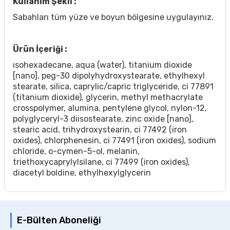
Kullanım Şekli :
Sabahları tüm yüze ve boyun bölgesine uygulayınız.
Ürün İçeriği :
ısohexadecane, aqua (water), titanium dioxide
[nano], peg-30 dipolyhydroxystearate, ethylhexyl
stearate, silica, caprylic/capric triglyceride, ci 77891
(titanium dioxide), glycerin, methyl methacrylate
crosspolymer, alumina, pentylene glycol, nylon-12,
polyglyceryl-3 diisostearate, zinc oxide [nano],
stearic acid, trihydroxystearin, ci 77492 (iron
oxides), chlorphenesin, ci 77491 (iron oxides), sodium
chloride, o-cymen-5-ol, melanin,
triethoxycaprylylsilane, ci 77499 (iron oxides),
diacetyl boldine, ethylhexylglycerin
E-Bülten Aboneliği