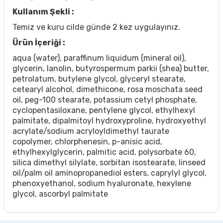
Kullanım Şekli :
Temiz ve kuru cilde günde 2 kez uygulayınız.
Ürün İçeriği :
aqua (water), paraffinum liquidum (mineral oil),
glycerin, lanolin, butyrospermum parkii (shea) butter,
petrolatum, butylene glycol, glyceryl stearate,
cetearyl alcohol, dimethicone, rosa moschata seed
oil, peg-100 stearate, potassium cetyl phosphate,
cyclopentasiloxane, pentylene glycol, ethylhexyl
palmitate, dipalmitoyl hydroxyproline, hydroxyethyl
acrylate/sodium acryloyldimethyl taurate
copolymer, chlorphenesin, p-anisic acid,
ethylhexylglycerin, palmitic acid, polysorbate 60,
silica dimethyl silylate, sorbitan isostearate, linseed
oil/palm oil aminopropanediol esters, caprylyl glycol,
phenoxyethanol, sodium hyaluronate, hexylene
glycol, ascorbyl palmitate