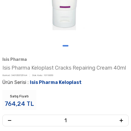
Isis Pharma
Isis Pharma Keloplast Cracks Repairing Cream 40ml
Barkod :
3401353725164
Stok Kodu :
10110053
Ürün Serisi :
Isis Pharma Keloplast
Satış Fiyatı
764,24
TL