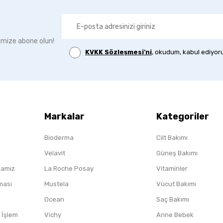
imize abone olun!
KVKK Sözleşmesi'ni
, okudum, kabul ediyor
Markalar
Kategoriler
Bioderma
Cilt Bakımı
Velavit
Güneş Bakımı
ikamız
La Roche Posay
Vitaminler
nması
Mustela
Vücut Bakımı
Ocean
Saç Bakımı
/ İşlem
Vichy
Anne Bebek