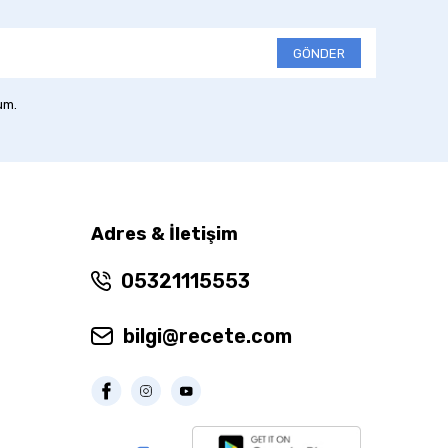
GÖNDER
um.
Adres & İletişim
05321115553
bilgi@recete.com