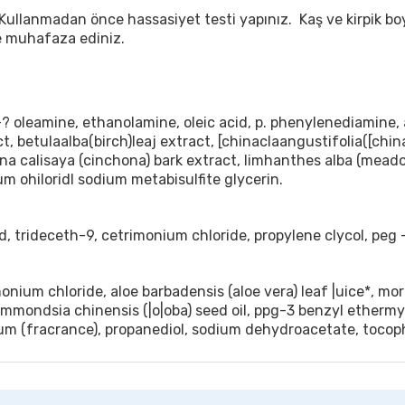
Kullanmadan önce hassasiyet testi yapınız. Kaş ve kirpik boy
e muhafaza ediniz.
? oleamine, ethanolamine, oleic acid, p. phenylenediamine, al
t, betulaalba(birch)leaj extract, [chinaclaangustifolia([chin
ona calisaya (cinchona) bark extract, limhanthes alba (mead
 ohiloridl sodium metabisulfite glycerin.
d, trideceth-9, cetrimonium chloride, propylene clycol, peg 
onium chloride, aloe barbadensis (aloe vera) leaf |uice*, mor
, simmondsia chinensis (|o|oba) seed oil, ppg-3 benzyl ether
rfum (fracrance), propanediol, sodium dehydroacetate, tocop