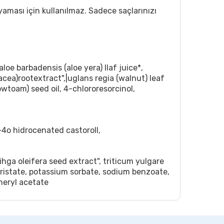
aması için kullanılmaz. Sadece saçlarınızı
oe barbadensis (aloe yera) llaf juice*,
acea)rootextract",|uglans regia (walnut) leaf
owtoam) seed oil, 4-chlororesorcinol,
-4o hidrocenated castoroll,
ihga oleifera seed extract", triticum yulgare
myristate, potassium sorbate, sodium benzoate,
heryl acetate