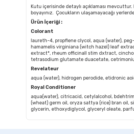
Kutu içerisinde detaylı açıklaması mevcuttur. 
boyayınız. Çocukların ulaşamayacağı yerlerd
Ürün İçeriği :
Colorant
laureth-4, propflene clycol, aqua (water), peg-
hamamelis virginiana (witch hazel) leaf extrac
extract*, rheum officinall stim dxtract, cinch
tetrasodium glutamate duacetate, cetrimonium
Revelateur
aqua (water), hidrogen perodide, etidronic aoi
Royal Conditioner
aqua(water), citricacid, cetylalcohol, bdehtrim
(wheat) germ oil, oryza sattya (rice) bran oil
glycerin, ethoxydiglycol, glyceryl oleate, pa