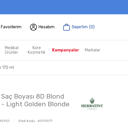
Favorilerim
Hesabım
Sepetim
(
0
)
Medikal
Kore
Kampanyalar
Markalar
Ürünler
Kozmetik
e 170 ml
 Saç Boyası 8D Blond
e - Light Golden Blonde
10951
Stok Kodu :
40171077