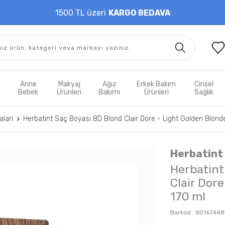
1500 TL üzeri
KARGO BEDAVA
t
Anne
Makyaj
Ağız
Erkek Bakım
Cinsel
m
Bebek
Ürünleri
Bakımı
Ürünleri
Sağlık
ları
Herbatint Saç Boyası 8D Blond Clair Dore - Light Golden Blond
Herbatint
Herbatint
Clair Dor
170 ml
Barkod :
80167448