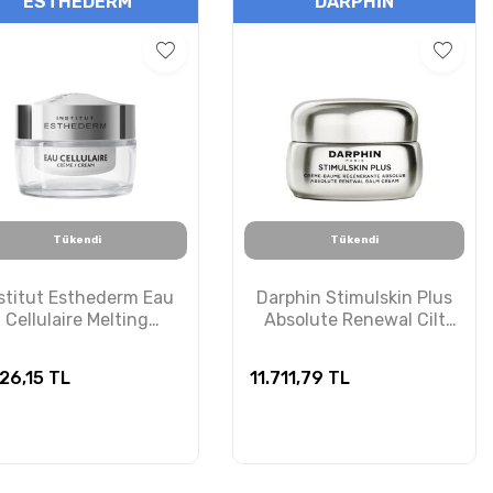
ESTHEDERM
DARPHIN
Tükendi
Tükendi
stitut Esthederm Eau
Darphin Stimulskin Plus
Cellulaire Melting
Absolute Renewal Cilt
oisturizing Cream -
Bakım Kremi 50ml
cresel Bakım Kremi 50
26,15
TL
11.711,79
TL
ml