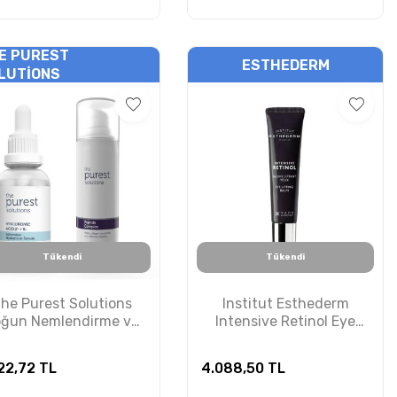
E PUREST
ESTHEDERM
LUTIONS
Tükendi
Tükendi
he Purest Solutions
Institut Esthederm
oğun Nemlendirme ve
Intensive Retinol Eye
ırışıklık Karşıtı Bakım
Balm 15 ml – Retinol
Seti
İçerikli Kırışıklık Karşıtı
22,72
TL
4.088,50
TL
Bakım Kremi