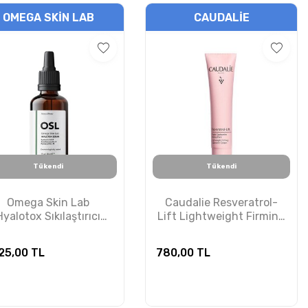
OMEGA SKIN LAB
CAUDALIE
Tükendi
Tükendi
Omega Skin Lab
Caudalie Resveratrol-
Hyalotox Sıkılaştırıcı
Lift Lightweight Firming
Serum 30 ml
Cashmere Cream 40ml
25,00
TL
780,00
TL