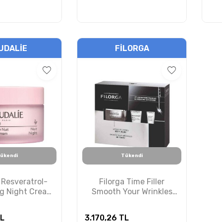
UDALIE
FILORGA
ükendi
Tükendi
 Resveratrol-
Filorga Time Filler
ng Night Cream
Smooth Your Wrinkles
50ml
Kırışıklık Karşıtı Set
L
3.170,26
TL