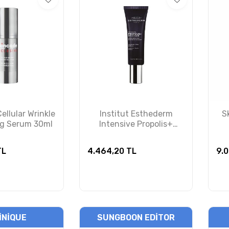
ellular Wrinkle
Institut Esthederm
S
ng Serum 30ml
Intensive Propolis+
Ferulic Acid Cream 50 ml
– Matlaştırıcı ve Gözenek
L
4.464,20
TL
9.0
Sıkılaştırıcı Krem
INIQUE
SUNGBOON EDITOR