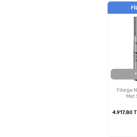
FI
T
Filorga 
Mat
Regenerat
4.917,80
T