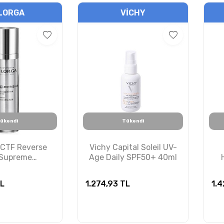
LORGA
VICHY
ükendi
Tükendi
NCTF Reverse
Vichy Capital Soleil UV-
 Supreme
Age Daily SPF50+ 40ml
ing Fluid 50ml
L
1.274,93
TL
1.4