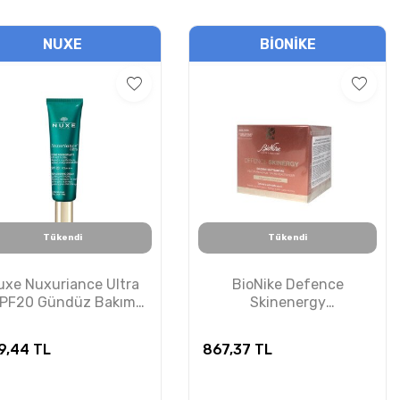
NUXE
BIONIKE
Tükendi
Tükendi
uxe Nuxuriance Ultra
BioNike Defence
PF20 Gündüz Bakım
Skinenergy
Kremi 50ml
Reaktifleştirici Balm
50ml
9,44
TL
867,37
TL