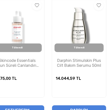
Tükendi
Tükendi
Skincode Essentials
Darphin Stimulskin Plus
un Süreli Canlandırıcı
Cilt Bakım Serumu 50ml
Yağlı Serum 28ml
275,00
TL
14.044,59
TL