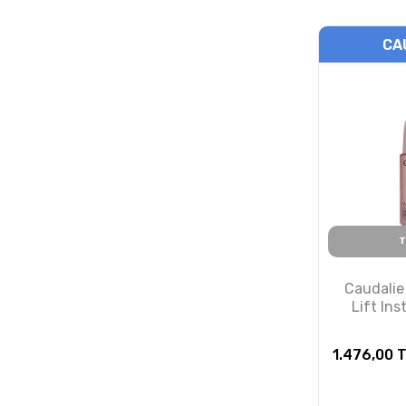
CA
T
Caudalie
Lift Ins
Ser
1.476,00
T