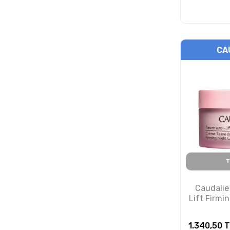
CA
T
Caudalie
Lift Firmi
1.340,50
T