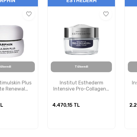
RPHIN
ESTHEDERM
ükendi
Tükendi
timulskin Plus
Institut Esthederm
In
te Renewal
Intensive Pro-Collagen+
ilt Bakım Kremi
Cream - Kolajen Destekli
M
50ml
Sıkılaştırıcı Yüz Kremi 50
Hü
L
4.470,15
TL
2.2
ml