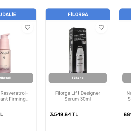
UDALIE
FILORGA
ükendi
Tükendi
 Resveratrol-
Filorga Lift Designer
N
tant Firming
Serum 30ml
S
um 30ml
L
3.548,84
TL
88