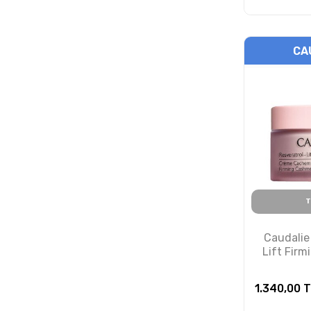
CA
T
Caudalie
Lift Fir
Cre
1.340,00
T