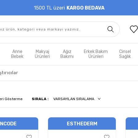
1500 TL üzeri
KARGO BEDAVA
t
Anne
Makyaj
Ağız
Erkek Bakım
Cinsel
m
Bebek
Ürünleri
Bakımı
Ürünleri
Sağlık
ştırıcılar
eri Gösterme
SIRALA :
INCODE
ESTHEDERM