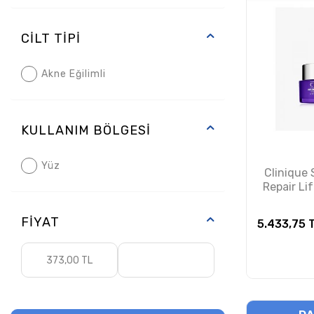
Darphin
Kuru Yağ / Bronzlaştırıcı
Dermalogica
CILT TIPI
Dermoskin
Akne Eğilimli
Esthederm
Etat Pur
KULLANIM BÖLGESI
Filorga
Yüz
Clinique 
La Roche Posay
Repair Lif
Ve Boyun
Mary and May
Kr
FIYAT
5.433,75
T
Nuxe
Omega Skin Lab
Sebamed