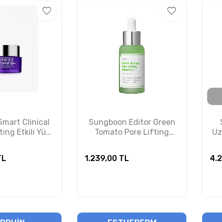
Smart Clinical
Sungboon Editor Green
ting Etkili Yüz
Tomato Pore Lifting
Uz
 Nemlendirici
Ampoule - Sıkılaştırıcı
em 50ml
Etkili Serum 30 ml
L
1.239,00
TL
4.