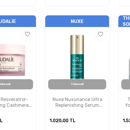
TH
UDALIE
NUXE
SO
ükendi
Tükendi
 Resveratrol-
Nuxe Nuxuriance Ultra
T
ming Cashmere
Replenishing Serum
Y
am 50ml
30ml
K
L
1.020,00
TL
1.5