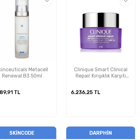
kinceuticals Metacell
Clinique Smart Clinical
Renewal B3 50ml
Repair Kırışıklık Karşıtı
SPF 30 Krem 75ml
89,91
TL
6.236,25
TL
SKINCODE
DARPHIN