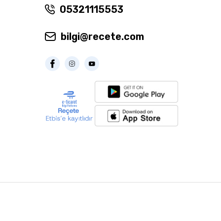
05321115553
bilgi@recete.com