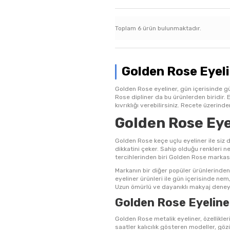
Toplam
6
ürün bulunmaktadır.
Golden Rose Eyelin
Golden Rose eyeliner, gün içerisinde gü
Rose dipliner da bu ürünlerden biridir. Et
kıvrıklığı verebilirsiniz. Recete üzerind
Golden Rose Eyel
Golden Rose keçe uçlu eyeliner ile siz de 
dikkatini çeker. Sahip olduğu renkleri 
tercihlerinden biri Golden Rose markas
Markanın bir diğer popüler ürünlerinden
eyeliner ürünleri ile gün içerisinde nem,
Uzun ömürlü ve dayanıklı makyaj deneyim
Golden Rose Eyeliner
Golden Rose metalik eyeliner, özellikleri
saatler kalıcılık gösteren modeller, göz