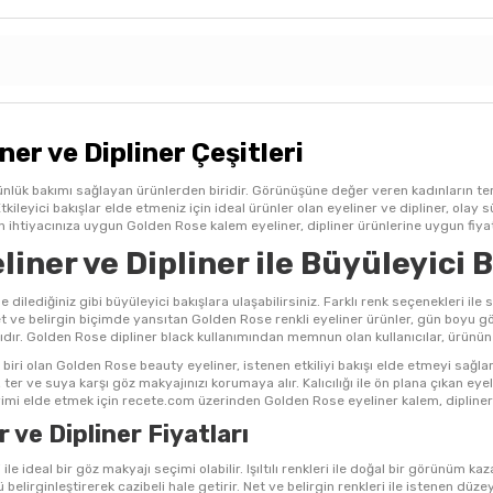
er ve Dipliner Çeşitleri
nlük bakımı sağlayan ürünlerden biridir. Görünüşüne değer veren kadınların terc
kileyici bakışlar elde etmeniz için ideal ürünler olan eyeliner ve dipliner, olay sür
en ihtiyacınıza uygun Golden Rose kalem eyeliner, dipliner ürünlerine uygun fiyat a
iner ve Dipliner ile Büyüleyici 
dilediğiniz gibi büyüleyici bakışlara ulaşabilirsiniz. Farklı renk seçenekleri ile sat
net ve belirgin biçimde yansıtan Golden Rose renkli eyeliner ürünler, gün boyu g
ıdır. Golden Rose dipliner black kullanımından memnun olan kullanıcılar, ürünü
 biri olan Golden Rose beauty eyeliner, istenen etkiliyi bakışı elde etmeyi sağl
 ter ve suya karşı göz makyajınızı korumaya alır. Kalıcılığı ile ön plana çıkan ey
i elde etmek için recete.com üzerinden Golden Rose eyeliner kalem, dipliner gi
 ve Dipliner Fiyatları
 ile ideal bir göz makyajı seçimi olabilir. Işıltılı renkleri ile doğal bir görünüm
ü belirginleştirerek cazibeli hale getirir. Net ve belirgin renkleri ile istenen 