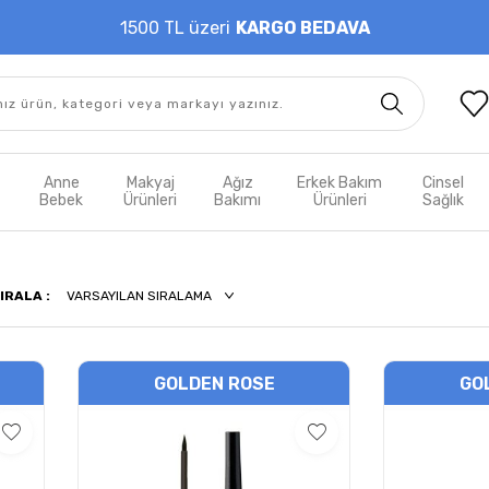
1500 TL üzeri
KARGO BEDAVA
t
Anne
Makyaj
Ağız
Erkek Bakım
Cinsel
m
Bebek
Ürünleri
Bakımı
Ürünleri
Sağlık
IRALA :
GOLDEN ROSE
GO