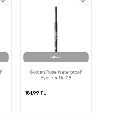
Tükendi
f
Golden Rose Waterproof
Eyeliner No:08
181,99
TL