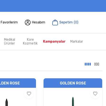
Favorilerim
Hesabım
Sepetim
(
0
)
Medikal
Kore
Kampanyalar
Markalar
Ürünler
Kozmetik
LDEN ROSE
GOLDEN ROSE