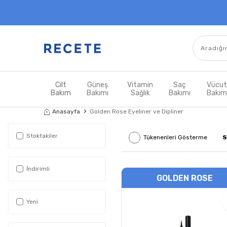
Cilt
Güneş
Vitamin
Saç
Vücu
Bakım
Bakımı
Sağlık
Bakımı
Bakı
Anasayfa
Golden Rose Eyeliner ve Dipliner
Stoktakiler
Tükenenleri Gösterme
S
İndirimli
GOLDEN ROSE
Yeni