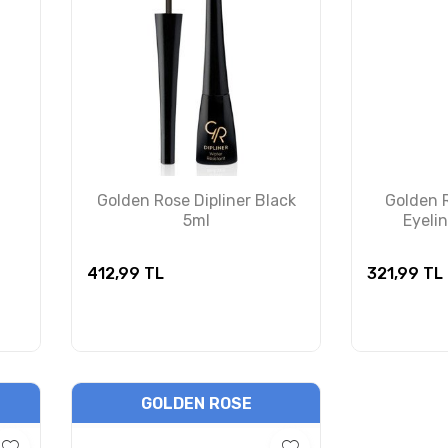
Golden Rose Dipliner Black
Golden 
5ml
Eyelin
412,99
TL
321,99
TL
GOLDEN ROSE