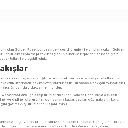
ihi olan Golden Rose, bünyesindeki çeşitli ürünleri ile ön plana çıkar. Golden
ülebilir olmasıyla da pratiklik sağlar. Eyeliner ile kirpiklerinize istediğiniz
vantajları ile ulaşabilirsiniz.
Bakışlar
ışa sunulan eyelinerlar, şık tasarım özellikleri ve işlevselliği ile kullanıcıların
özünüzün üzerindeki hakimiyetini sürdürebilir. Bu sebeple pek çok müşterinin ilk
n kalıcılığından da oldukça memnundur.
ar. Watetproof özelliğe sahip ürünler de sunan Golden Rose, suya dayanıklı
eliner ve dipliner gibi ürünler, gün sonuna kadar yapılan göz makyajını korur.
bi göz makyajı ürünlerine ulaşabilirsiniz.
 kazanmanızı sağlayan bu ürünler, kolay bir kullanım da sunar. Gün içerisinde uzun
düzeyde bir görünüm elde etmenizi sağlayan Golden Rose simli eyeliner,