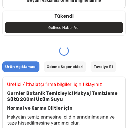
Beyanı Hakkında Önemli Bilgilendirme
Tükendi
Gelince Haber Ver
Ürün Açıklaması
Ödeme Seçenekleri
Tavsiye Et
Üretici / İthalatçı firma bilgileri için tıklayınız
Garnier Botanik Temizleyici Makyaj Temizleme
Sütü 200ml Üzüm Suyu
Normal ve Karma Ciltler İçin
Makyajın temizlenmesine, cildin arındırılmasına ve
taze hissedilmesine yardımcı olur.