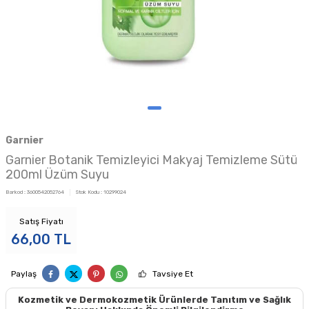
Garnier
Garnier Botanik Temizleyici Makyaj Temizleme Sütü
200ml Üzüm Suyu
Barkod :
3600542052764
Stok Kodu :
10299024
Satış Fiyatı
66,00
TL
Paylaş
Tavsiye Et
Kozmetik ve Dermokozmetik Ürünlerde Tanıtım ve Sağlık