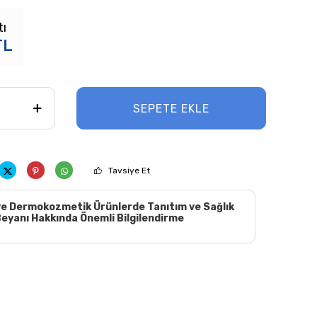
tı
TL
SEPETE EKLE
Tavsiye Et
e Dermokozmetik Ürünlerde Tanıtım ve Sağlık
eyanı Hakkında Önemli Bilgilendirme