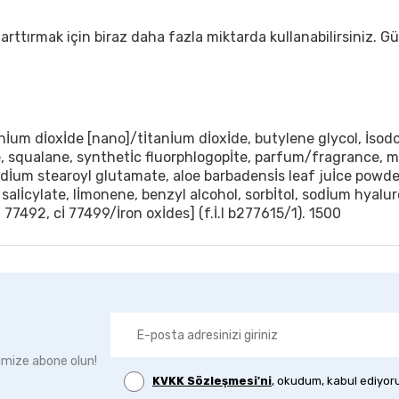
ğı arttırmak için biraz daha fazla miktarda kullanabilirsini
anİum dİoxİde [nano]/tİtanİum dİoxİde, butylene glycol, İso
, squalane, synthetİc fluorphlogopİte, parfum/fragrance, 
sodİum stearoyl glutamate, aloe barbadensİs leaf juİce powder
 salİcylate, lİmonene, benzyl alcohol, sorbİtol, sodİum hyaluro
 77492, cİ 77499/İron oxİdes] (f.İ.l b277615/1). 1500
imize abone olun!
KVKK Sözleşmesi'ni
, okudum, kabul ediyor