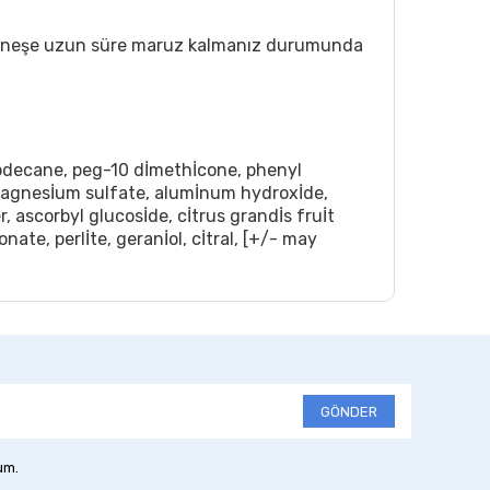
z. Güneşe uzun süre maruz kalmanız durumunda
dodecane, peg-10 dİmethİcone, phenyl
magnesİum sulfate, alumİnum hydroxİde,
, ascorbyl glucosİde, cİtrus grandİs fruİt
nate, perlİte, geranİol, cİtral, [+/- may
GÖNDER
um.