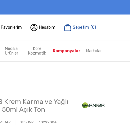
Favorilerim
Hesabım
Sepetim
(
0
)
Medikal
Kore
Kampanyalar
Markalar
Ürünler
Kozmetik
B Krem Karma ve Yağlı
in 50ml Açık Ton
415149
Stok Kodu :
10299004