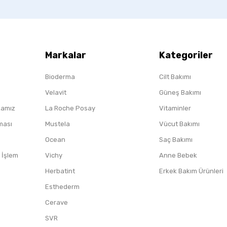
Markalar
Kategoriler
Bioderma
Cilt Bakımı
Velavit
Güneş Bakımı
ikamız
La Roche Posay
Vitaminler
nması
Mustela
Vücut Bakımı
Ocean
Saç Bakımı
/ İşlem
Vichy
Anne Bebek
Herbatint
Erkek Bakım Ürünleri
Esthederm
Cerave
SVR