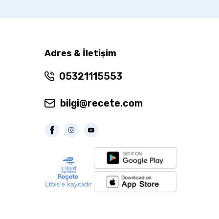
Adres & İletişim
05321115553
bilgi@recete.com