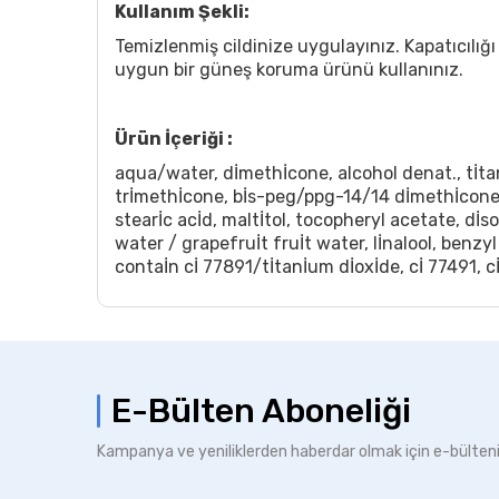
Kullanım Şekli:
Temizlenmiş cildinize uygulayınız. Kapatıcılı
uygun bir güneş koruma ürünü kullanınız.
Ürün İçeriği :
aqua/water, dİmethİcone, alcohol denat., tİt
trİmethİcone, bİs-peg/ppg-14/14 dİmethİcone
stearİc acİd, maltİtol, tocopheryl acetate, dİ
water / grapefruİt fruİt water, lİnalool, benzyl
contaİn cİ 77891/tİtanİum dİoxİde, cİ 77491, cİ
E-Bülten Aboneliği
Kampanya ve yeniliklerden haberdar olmak için e-bülten