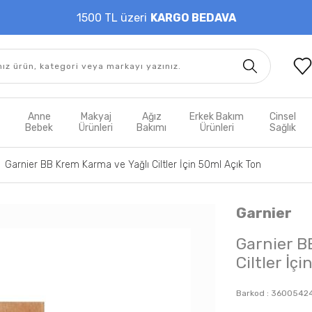
1500 TL üzeri
KARGO BEDAVA
t
Anne
Makyaj
Ağız
Erkek Bakım
Cinsel
m
Bebek
Ürünleri
Bakımı
Ürünleri
Sağlık
Garnier BB Krem Karma ve Yağlı Ciltler İçin 50ml Açık Ton
Garnier
Garnier B
Ciltler İç
Barkod :
3600542