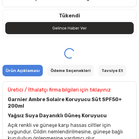
Tükendi
Gelince Haber Ver
Ürün Açıklaması
Ödeme Seçenekleri
Tavsiye Et
Üretici / İthalatçı firma bilgileri için tıklayınız
Garnier Ambre Solaire Koruyucu Süt SPF50+
200ml
Yağsız Suya Dayanıklı Güneş Koruyucu
Açık renkli ve güneşe karşı hassas ciltler için
uygundur. Cildin nemlendirilmesine, güneşe bağlı
kuruluğun önlenmesine yardımcı olur.