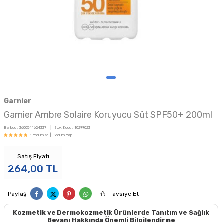
Garnier
Garnier Ambre Solaire Koruyucu Süt SPF50+ 200ml
Barkod :
3600541624337
Stok Kodu :
10299023
1 Yorumlar |
Yorum Yap
Satış Fiyatı
264,00
TL
Paylaş
Tavsiye Et
Kozmetik ve Dermokozmetik Ürünlerde Tanıtım ve Sağlık
Beyanı Hakkında Önemli Bilgilendirme