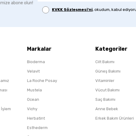
imize abone olun!
KVKK Sözleşmesi'ni
, okudum, kabul ediyor
Markalar
Kategoriler
Bioderma
Cilt Bakımı
Velavit
Güneş Bakımı
ikamız
La Roche Posay
Vitaminler
nması
Mustela
Vücut Bakımı
Ocean
Saç Bakımı
/ İşlem
Vichy
Anne Bebek
Herbatint
Erkek Bakım Ürünleri
Esthederm