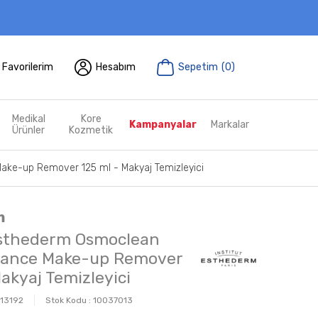
Favorilerim
Hesabım
Sepetim
(
0
)
Medikal
Kore
Kampanyalar
Markalar
Ürünler
Kozmetik
ake-up Remover 125 ml - Makyaj Temizleyici
m
Esthederm Osmoclean
erance Make-up Remover
akyaj Temizleyici
13192
Stok Kodu :
10037013