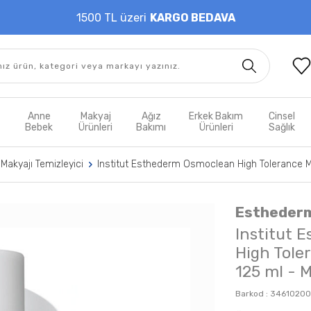
1500 TL üzeri
KARGO BEDAVA
t
Anne
Makyaj
Ağız
Erkek Bakım
Cinsel
m
Bebek
Ürünleri
Bakımı
Ürünleri
Sağlık
Makyajı Temizleyici
Institut Esthederm Osmoclean High Tolerance M
Estheder
Institut 
High Tol
125 ml - M
Barkod :
34610200