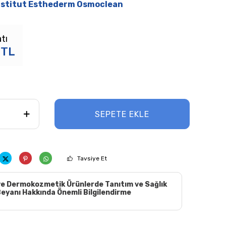
nstitut Esthederm Osmoclean
tı
TL
SEPETE EKLE
Tavsiye Et
e Dermokozmetik Ürünlerde Tanıtım ve Sağlık
eyanı Hakkında Önemli Bilgilendirme