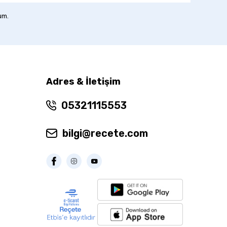
um.
Adres & İletişim
05321115553
bilgi@recete.com