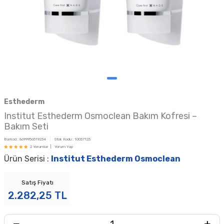
Esthederm
Institut Esthederm Osmoclean Bakım Kofresi –
Bakım Seti
Barkod :
8699956519234
Stok Kodu :
10037123
2 Yorumlar |
Yorum Yap
Ürün Serisi :
Institut Esthederm Osmoclean
Satış Fiyatı
2.282,25
TL