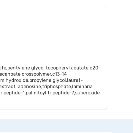
hate,pentylene glycol,tocopheryl acatate,c20-
odecanoate crosspolymer,c13-14
ium hydroxide,propylene glycol,lauret-
extract, adenosine,triphosphate,laminaria
tripeptide-1,palmitoyl tripeptide-7,superoxide