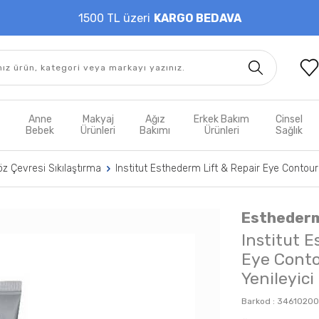
1500 TL üzeri
KARGO BEDAVA
t
Anne
Makyaj
Ağız
Erkek Bakım
Cinsel
m
Bebek
Ürünleri
Bakımı
Ürünleri
Sağlık
z Çevresi Sıkılaştırma
Institut Esthederm Lift & Repair Eye Contour 
Estheder
Institut 
Eye Contou
Yenileyic
Barkod :
34610200