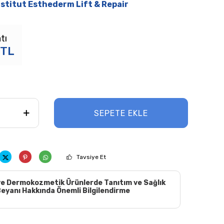
nstitut Esthederm Lift & Repair
tı
TL
SEPETE EKLE
Tavsiye Et
e Dermokozmetik Ürünlerde Tanıtım ve Sağlık
eyanı Hakkında Önemli Bilgilendirme