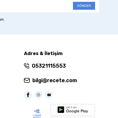
GÖNDER
um.
Adres & İletişim
05321115553
bilgi@recete.com