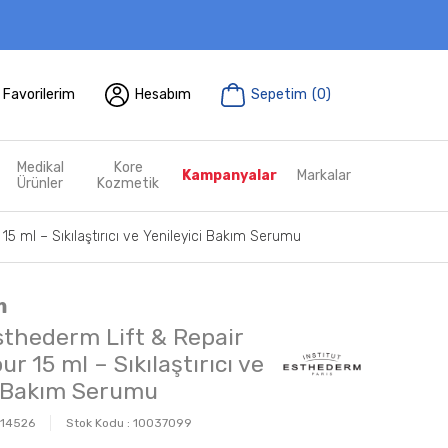
Favorilerim
Hesabım
Sepetim
(
0
)
Medikal
Kore
Kampanyalar
Markalar
Ürünler
Kozmetik
15 ml – Sıkılaştırıcı ve Yenileyici Bakım Serumu
m
Esthederm Lift & Repair
r 15 ml – Sıkılaştırıcı ve
i Bakım Serumu
14526
Stok Kodu :
10037099