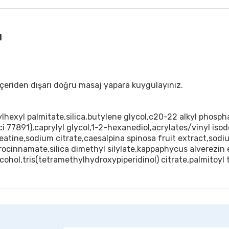
l
çeriden dışarı doğru masaj yapara kuygulayınız.
lhexyl palmitate,silica,butylene glycol,c20-22 alkyl phosp
ci 77891),caprylyl glycol,1-2-hexanediol,acrylates/vinyl is
reatine,sodium citrate,caesalpina spinosa fruit extract,sod
rocinnamate,silica dimethyl silylate,kappaphycus alverezin 
cohol,tris(tetramethylhydroxypiperidinol) citrate,palmitoyl 