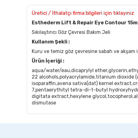
Üretici / İthalatçı firma bilgileri için tıklayınız
Esthederm Lift & Repair Eye Contour 15m
Sıkılaştırıcı Göz Çevresi Bakım Jeli
Kullanım Şekli :
Kuru ve temiz göz çevresine sabah ve akşam i
Ürün İçeriği :
aqua/water/eau,dicaprylyl ether,glycerin,ethy
22 alcohols,polyacrylamide,titanium dioxide (
isoparaffin,avena sativa(dat) kernel extract,c
7,pentaerythityl tetra-di-t-butyl hydroxyhyd
digitata extract,hexylene glycol,tocopherol,al
dismutase