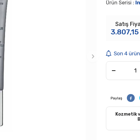
Ürün Serisi :
I
Satış Fiya
3.807,15
Son 4 ürün
Paylaş
Kozmetik v
B