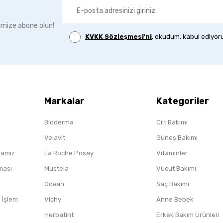
imize abone olun!
KVKK Sözleşmesi'ni
, okudum, kabul ediyor
Markalar
Kategoriler
Bioderma
Cilt Bakımı
Velavit
Güneş Bakımı
ikamız
La Roche Posay
Vitaminler
nması
Mustela
Vücut Bakımı
Ocean
Saç Bakımı
/ İşlem
Vichy
Anne Bebek
Herbatint
Erkek Bakım Ürünleri