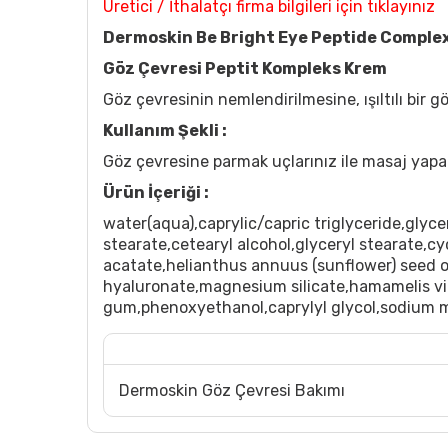
Üretici / İthalatçı firma bilgileri için tıklayınız
Dermoskin Be Bright Eye Peptide Comple
Göz Çevresi Peptit Kompleks Krem
Göz çevresinin nemlendirilmesine, ışıltılı bir
Kullanım Şekli :
Göz çevresine parmak uçlarınız ile masaj yapa
Ürün İçeriği :
water(aqua),caprylic/capric triglyceride,glyc
stearate,cetearyl alcohol,glyceryl stearate,c
acatate,helianthus annuus (sunflower) seed 
hyaluronate,magnesium silicate,hamamelis virg
gum,phenoxyethanol,caprylyl glycol,sodium me
Dermoskin Göz Çevresi Bakımı