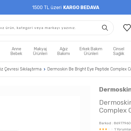
1500 TL üzeri
KARGO BEDAVA
t
Anne
Makyaj
Ağız
Erkek Bakım
Cinsel
m
Bebek
Ürünleri
Bakımı
Ürünleri
Sağlık
z Çevresi Sıkılaştırma
Dermoskin Be Bright Eye Peptide Complex 
Dermoski
Dermoskin
Complex 
Barkod :
86977960
1 Yorumlar