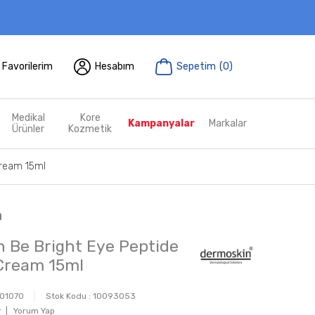
Favorilerim
Hesabım
Sepetim
(
0
)
Medikal
Kore
Kampanyalar
Markalar
Ürünler
Kozmetik
Cream 15ml
n
 Be Bright Eye Peptide
Cream 15ml
01070
Stok Kodu :
10093053
 |
Yorum Yap