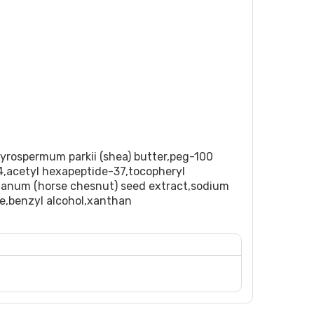
tyrospermum parkii (shea) butter,peg-100
-4,acetyl hexapeptide-37,tocopheryl
stanum (horse chesnut) seed extract,sodium
te,benzyl alcohol,xanthan