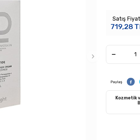
Satış Fiyat
719,28
T
Paylaş
Kozmetik v
B