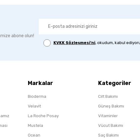
imize abone olun!
KVKK Sözleşmesi'ni
, okudum, kabul ediyor
Markalar
Kategoriler
Bioderma
Cilt Bakımı
Velavit
Güneş Bakımı
ikamız
La Roche Posay
Vitaminler
nması
Mustela
Vücut Bakımı
Ocean
Saç Bakımı