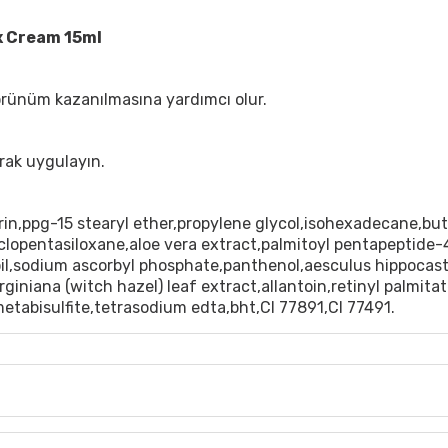
x Cream 15ml
 görünüm kazanılmasına yardımcı olur.
rak uygulayın.
erin,ppg-15 stearyl ether,propylene glycol,isohexadecane,bu
yclopentasiloxane,aloe vera extract,palmitoyl pentapeptide
oil,sodium ascorbyl phosphate,panthenol,aesculus hippoca
iniana (witch hazel) leaf extract,allantoin,retinyl palmita
tabisulfite,tetrasodium edta,bht,CI 77891,CI 77491.