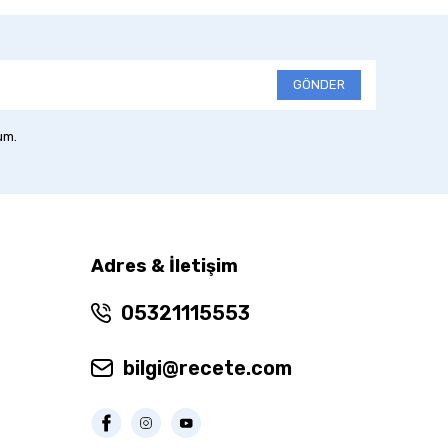
GÖNDER
um.
Adres & İletişim
05321115553
bilgi@recete.com