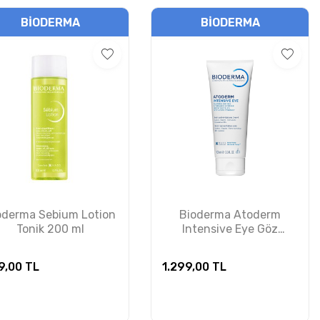
BIODERMA
BIODERMA
oderma Sebium Lotion
Bioderma Atoderm
Tonik 200 ml
Intensive Eye Göz
Çevresi Bakım ve
Temizleme Kremi 100 ml
9,00
TL
1.299,00
TL