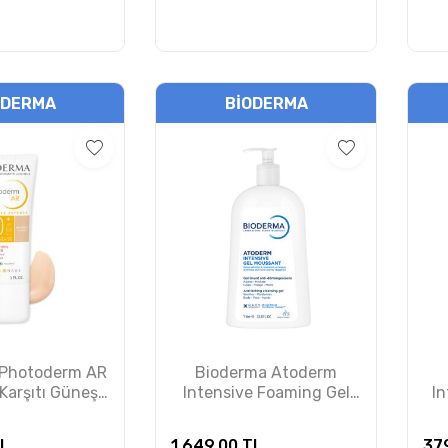
ODERMA
BIODERMA
 Photoderm AR
Bioderma Atoderm
 Karşıtı Güneş
Intensive Foaming Gel
I
 Krem SPF50+
Temizleme Jeli 1 Litre
Ba
30 ml
PUANSIZDIR
L
1.649,00
TL
37