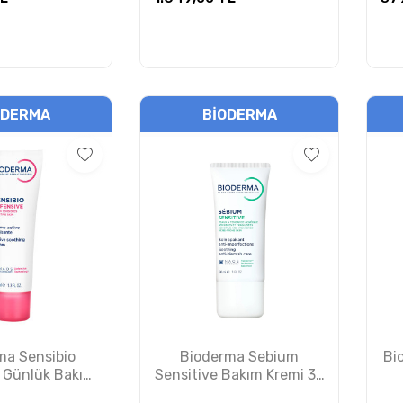
ODERMA
BIODERMA
ma Sensibio
Bioderma Sebium
Bi
 Günlük Bakım
Sensitive Bakım Kremi 30
mi 40 ml
ml