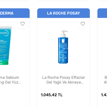
ODERMA
LA ROCHE POSAY
rma Sebium
La Roche Posay Effaclar
B
ng Gel Yüz
Gel Yağlı Ve Akneye
A
e Jeli 100 ml
Eğilimli Ciltler için Yüz
K
Temizleme Jeli 400 ml
1.045,42
TL
1.4