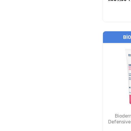
LamuCell
Lansinoh
Lazartigue
BI
Lierac
Loreal Paris
Lux
Marvis
Mary and May
Mavala
Bioder
Maxact
Defensive
Kre