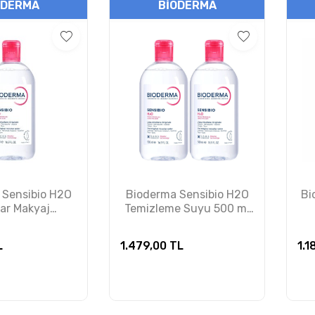
ODERMA
BIODERMA
 Sensibio H2O
Bioderma Sensibio H2O
Bi
lar Makyaj
Temizleme Suyu 500 ml
e Suyu 500 ml
İkiz Set
L
1.479,00
TL
1.1