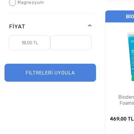
Magnezyum
Dalin
BI
Darphin
FIYAT
Day2Day
Dentiste
Derby
FİLTRELERİ UYGULA
Dermadolin
Dermalogica
Biode
Dermoskin
Foami
Temizlem
Dr. White
469,00
TL
Ducray