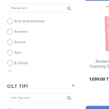
Arm and Hammer
Aveeno
Avene
Axe
Bioder
B-Good
Foaming Ge
Temizlem
Babe
PUA
1.039,00
T
Babyton
CILT TIPI
Bambino
Banat