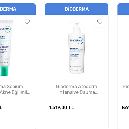
ODERMA
BIODERMA
rma Sebium
Bioderma Atoderm
Bi
Akne Eğilimli
Intensive Baume
n Jel Krem 30 ml
Nemlendirici Bakım Kremi
NSIZDIR
500 ml PUANSIZDIR
L
1.519,00
TL
86