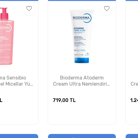
ma Sensibio
Bioderma Atoderm
l Micellar Yüz
Cream Ultra Nemlendirici
Cre
e Jeli 500 ml
Krem 200 ml PUANSIZDIR
Kr
NSIZDIR
L
719,00
TL
1.2