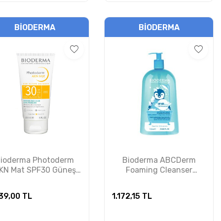
BIODERMA
BIODERMA
ioderma Photoderm
Bioderma ABCDerm
KN Mat SPF30 Güneş
Foaming Cleanser
oruyucu Krem 150 ml
Temizleme Jeli 1 Litre
PUANSIZDIR
39,00
TL
1.172,15
TL