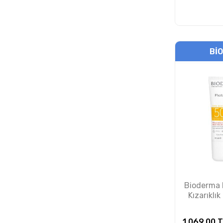
Heliocare
Herbatint
BI
Holika Holika
Humble Brush
Isis Pharma
Jack and Jill
Jaune Vaste
John Frieda
Bioderma
Kiva Cosmetics
Kızarıklık
Koruyucu
La Roche Posay
1.069,00
T