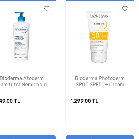
Bioderma Atoderm
Bioderma Photoderm
am Ultra Nemlendirici
SPOT SPF50+ Cream
em 500 ml PUANSIZDIR
Renksiz Güneş Kremi 150
ml
49,00
TL
1.299,00
TL