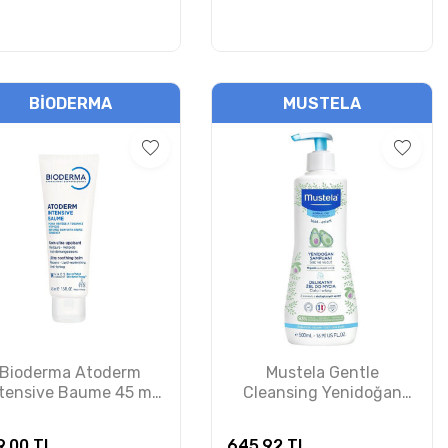
BIODERMA
MUSTELA
Bioderma Atoderm
Mustela Gentle
ntensive Baume 45 ml
Cleansing Yenidoğan
kım Kremi PUANSIZDIR
Şampuanı 500ml
9,00
TL
645,92
TL