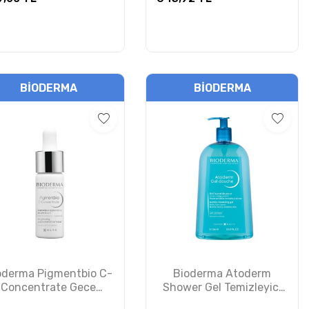
BIODERMA
BIODERMA
oderma Pigmentbio C-
Bioderma Atoderm
Concentrate Gece
Shower Gel Temizleyici
Serumu 15ml
Jel 1 Litre