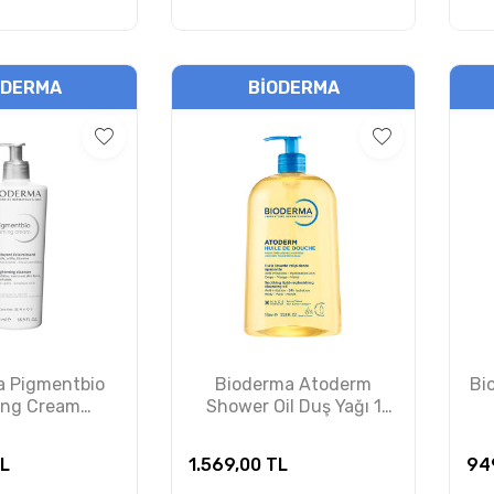
ODERMA
BIODERMA
a Pigmentbio
Bioderma Atoderm
Bi
ing Cream
Shower Oil Duş Yağı 1
e Jeli 500 ml
Litre
T
NSIZDIR
L
1.569,00
TL
94