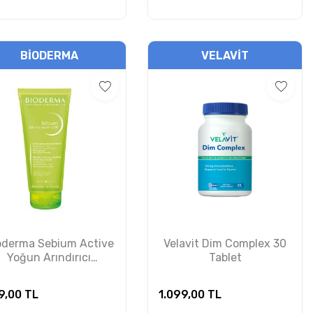
BIODERMA
VELAVIT
oderma Sebium Active
Velavit Dim Complex 30
Yoğun Arındırıcı
Tablet
emizleme Jeli 200 ml
9,00
TL
1.099,00
TL