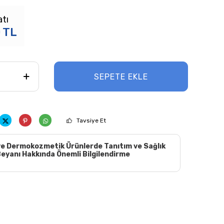
atı
0
TL
SEPETE EKLE
Tavsiye Et
e Dermokozmetik Ürünlerde Tanıtım ve Sağlık
eyanı Hakkında Önemli Bilgilendirme