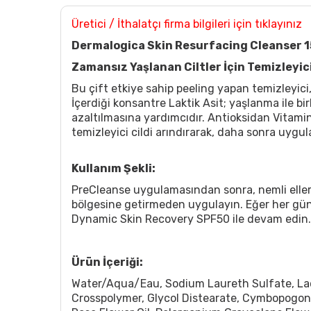
Üretici / İthalatçı firma bilgileri için tıklayınız
Dermalogica Skin Resurfacing Cleanser 
Zamansız Yaşlanan Ciltler İçin Temizleyic
Bu çift etkiye sahip peeling yapan temizleyici
İçerdiği konsantre Laktik Asit; yaşlanma ile bir
azaltılmasına yardımcıdır. Antioksidan Vitamin 
temizleyici cildi arındırarak, daha sonra uygu
Kullanım Şekli:
PreCleanse uygulamasından sonra, nemli elleri
bölgesine getirmeden uygulayın. Eğer her gün k
Dynamic Skin Recovery SPF50 ile devam edin.
Ürün İçeriği:
Water/Aqua/Eau, Sodium Laureth Sulfate, Lac
Crosspolymer, Glycol Distearate, Cymbopogon 