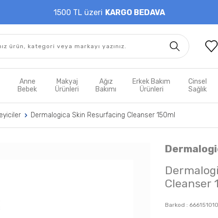
1500 TL üzeri
KARGO BEDAVA
t
Anne
Makyaj
Ağız
Erkek Bakım
Cinsel
m
Bebek
Ürünleri
Bakımı
Ürünleri
Sağlık
yiciler
Dermalogica Skin Resurfacing Cleanser 150ml
Dermalogi
Dermalogi
Cleanser 
Barkod :
66615101