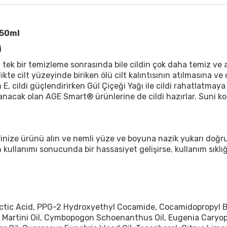
150ml
i
, tek bir temizleme sonrasında bile cildin çok daha temiz ve 
likte cilt yüzeyinde biriken ölü cilt kalıntısının atılmasına v
E, cildi güçlendirirken Gül Çiçeği Yağı ile cildi rahatlatmaya
lanacak olan AGE Smart® ürünlerine de cildi hazırlar. Suni ko
nize ürünü alın ve nemli yüze ve boyuna nazik yukarı doğru 
ullanımı sonucunda bir hassasiyet gelişirse, kullanım sıklığ
tic Acid, PPG-2 Hydroxyethyl Cocamide, Cocamidopropyl Be
Martini Oil, Cymbopogon Schoenanthus Oil, Eugenia Caryophy