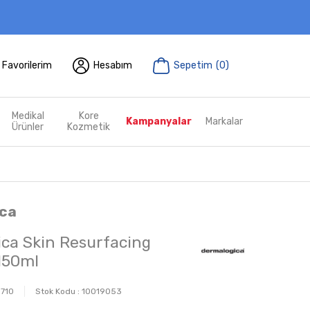
Favorilerim
Hesabım
Sepetim
(
0
)
Medikal
Kore
Kampanyalar
Markalar
Ürünler
Kozmetik
ca
ca Skin Resurfacing
150ml
0710
Stok Kodu :
10019053