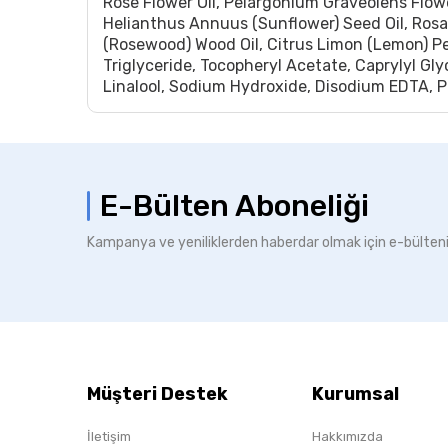
Rose Flower Oil, Pelargonium Graveolens Flowe
Helianthus Annuus (Sunflower) Seed Oil, Rosa
(Rosewood) Wood Oil, Citrus Limon (Lemon) Pee
Triglyceride, Tocopheryl Acetate, Caprylyl Gly
Linalool, Sodium Hydroxide, Disodium EDTA, P
E-Bülten Aboneliği
Kampanya ve yeniliklerden haberdar olmak için e-bülten
Müşteri Destek
Kurumsal
İletişim
Hakkımızda