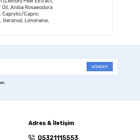
n (Lemon) Peel Extract,
 Oil, Aniba Rosaeodora
, Caprylic/Capric
l, Geraniol, Limonene,
GÖNDER
um.
Adres & İletişim
05321115553