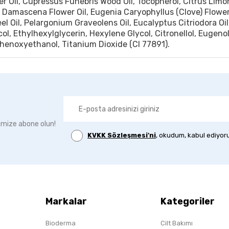
r Oil, Cupressus Funebris Wood Oil, Tocopherol, Citrus Limo
 Damascena Flower Oil, Eugenia Caryophyllus (Clove) Flower
l Oil, Pelargonium Graveolens Oil, Eucalyptus Citriodora Oil
col, Ethylhexylglycerin, Hexylene Glycol, Citronellol, Eugeno
henoxyethanol, Titanium Dioxide (CI 77891).
imize abone olun!
KVKK Sözleşmesi'ni
, okudum, kabul ediyor
Markalar
Kategoriler
Bioderma
Cilt Bakımı