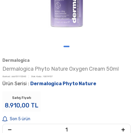
Dermalogica
Dermalogica Phyto Nature Oxygen Cream 50ml
Barkod :
666151113343
Stok Kodu :
10019157
Ürün Serisi :
Dermalogica Phyto Nature
Satış Fiyatı
8.910,00
TL
Son 5 ürün