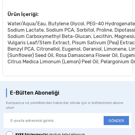
Ürün İçeriği:
Water/Aqua/Eau, Butylene Glycol, PEG-40 Hydrogenated 
Sodium Lactate, Sodium PCA, Sorbitol, Proline, Dipotass
Sodium Carboxymethyl Beta-Glucan, Lecithin, Magnesiu
Vulgaris Leaf/Stem Extract, Pisum Sativum (Pea) Extract
Benzyl PCA, Citronellol, Eugenol, Geraniol, Limonene, L
(Sunflower) Seed Oil, Rosa Damascena Flower Oil, Eugeni
Citrus Medica Limonum (Lemon) Peel Oil, Pelargonium G
E-Bülten Aboneliği
Kampanya ve yeniliklerden haberdar olmak için e-bültenimize abone
olun!
GÖNDER
KVKK Sözleşmesi'ni
, okudum, kabul ediyorum.