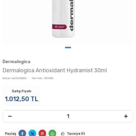
Dermalogica
Dermalogica Antioxidant Hydramist 30ml
Barkod :
666151020832
Stok Kodu :
10019096
Satış Fiyatı
1.012,50
TL
Paylaş
Tavsiye Et