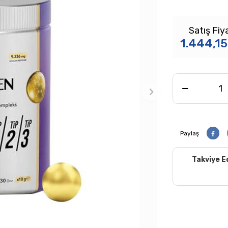
Satış Fiya
1.444,15
Paylaş
Takviye E