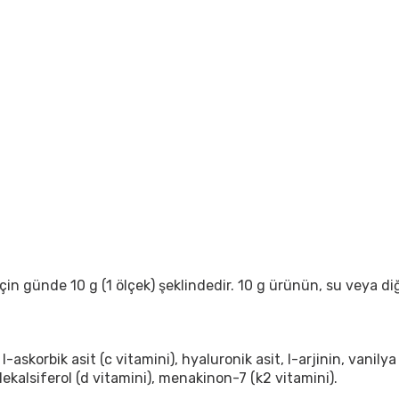
çin günde 10 g (1 ölçek) şeklindedir. 10 g ürünün, su veya diğe
i, l-askorbik asit (c vitamini), hyaluronik asit, l-arjinin, vanilya
ekalsiferol (d vitamini), menakinon-7 (k2 vitamini).