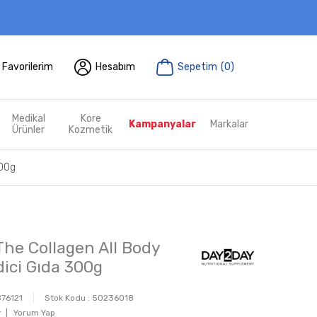
Favorilerim
Hesabım
Sepetim
(
0
)
Medikal
Kore
Kampanyalar
Markalar
Ürünler
Kozmetik
300g
he Collagen All Body
dici Gıda 300g
76121
Stok Kodu :
50236018
 |
Yorum Yap