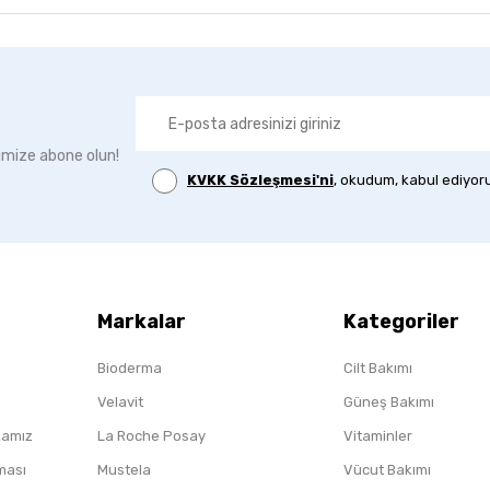
imize abone olun!
KVKK Sözleşmesi'ni
, okudum, kabul ediyor
Markalar
Kategoriler
Bioderma
Cilt Bakımı
Velavit
Güneş Bakımı
ikamız
La Roche Posay
Vitaminler
nması
Mustela
Vücut Bakımı