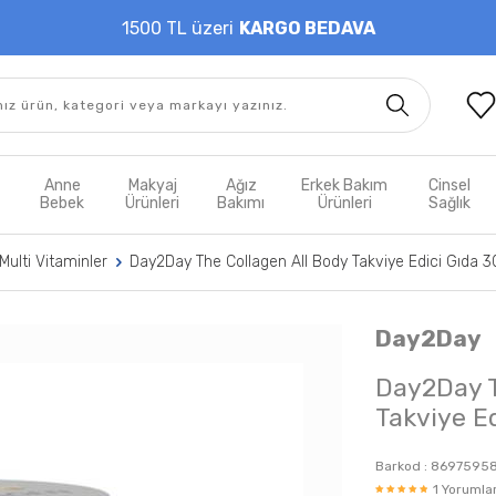
1500 TL üzeri
KARGO BEDAVA
t
Anne
Makyaj
Ağız
Erkek Bakım
Cinsel
m
Bebek
Ürünleri
Bakımı
Ürünleri
Sağlık
Multi Vitaminler
Day2Day The Collagen All Body Takviye Edici Gıda 
Day2Day
Day2Day T
Takviye E
Barkod :
86975958
1 Yorumlar