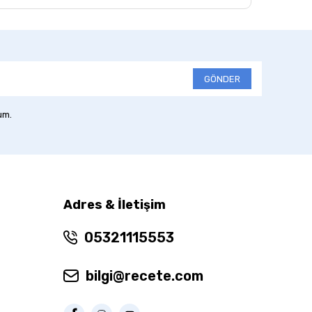
GÖNDER
um.
Adres & İletişim
05321115553
bilgi@recete.com