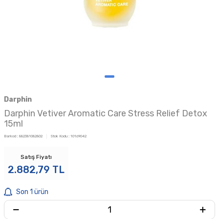
Darphin
Darphin Vetiver Aromatic Care Stress Relief Detox
15ml
Barkod :
882381082802
Stok Kodu :
10169042
Satış Fiyatı
2.882,79
TL
Son 1 ürün