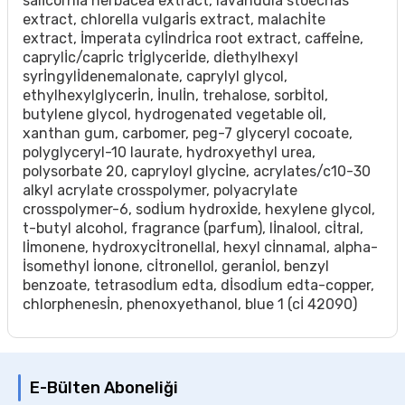
salİcornİa herbacea extract, lavandula stoechas
extract, chlorella vulgarİs extract, malachİte
extract, İmperata cylİndrİca root extract, caffeİne,
caprylİc/caprİc trİglycerİde, dİethylhexyl
syrİngylİdenemalonate, caprylyl glycol,
ethylhexylglycerİn, İnulİn, trehalose, sorbİtol,
butylene glycol, hydrogenated vegetable oİl,
xanthan gum, carbomer, peg-7 glyceryl cocoate,
polyglyceryl-10 laurate, hydroxyethyl urea,
polysorbate 20, capryloyl glycİne, acrylates/c10-30
alkyl acrylate crosspolymer, polyacrylate
crosspolymer-6, sodİum hydroxİde, hexylene glycol,
t-butyl alcohol, fragrance (parfum), lİnalool, cİtral,
lİmonene, hydroxycİtronellal, hexyl cİnnamal, alpha-
İsomethyl İonone, cİtronellol, geranİol, benzyl
benzoate, tetrasodİum edta, dİsodİum edta-copper,
chlorphenesİn, phenoxyethanol, blue 1 (cİ 42090)
E-Bülten Aboneliği