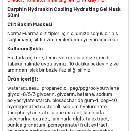
Üretici / İthalatçı firma bilgileri için tıklayınız
Darphin Hydraskin Cooling Hydrating Gel Mask
50ml
Cilt Bakım Maskesi
Normal-karma cilt tipleri için cildinize soğuk bir his
sağlamaya, cildinizin nemlendirmeye yardımcı olur.
Kullanım Şekli :
Haftada üç kere, temiz ve kuru cildinize ince bir
tabaka halinde uygulayınız. 10 dakika bekleyiniz ve
ardından ıslak bir bezle fazlalığı siliniz.
Ürün İçeriği :
wateraquaeau, propanedıol, peg/ppg/polybutylene
glycol-8/5/3 glycerın, glycerın, betaıne, sodıum
polyacrylate starch, bİosaccharİde gum-1, peg-40
hydrogenated castor oİl, sodİum hyaluronate,
tocopheryl acetate, algae extract, lamİnarİa
saccharİna extract, lamİnarİa dİgİtata extract,
punİca granatum (pomegranate) fruİt extract,