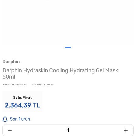
Darphin
Darphin Hydraskin Cooling Hydrating Gel Mask
50ml
Barkod :
882381088095
Stok Kodu :
10169099
Satış Fiyatı
2.364,39
TL
Son 1 ürün