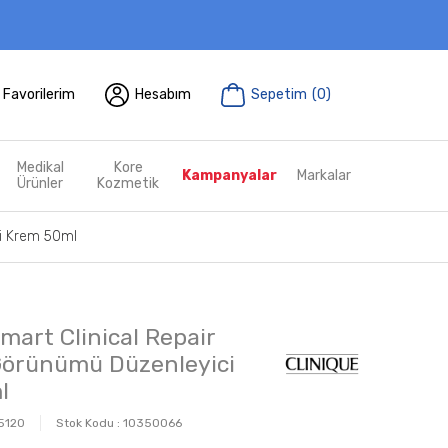
Favorilerim
Hesabım
Sepetim
(
0
)
Medikal
Kore
Kampanyalar
Markalar
Ürünler
Kozmetik
ci Krem 50ml
mart Clinical Repair
k Görünümü Düzenleyici
l
5120
Stok Kodu :
10350066