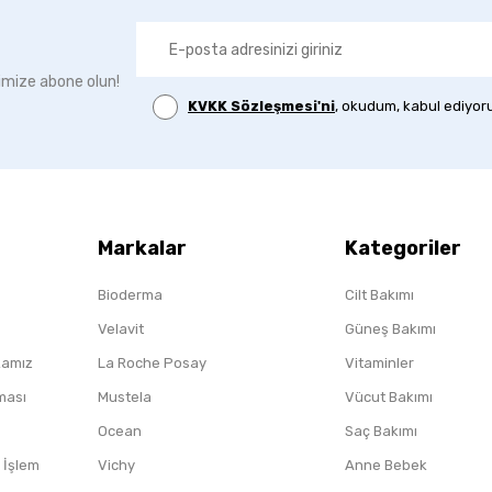
imize abone olun!
KVKK Sözleşmesi'ni
, okudum, kabul ediyor
Markalar
Kategoriler
Bioderma
Cilt Bakımı
Velavit
Güneş Bakımı
ikamız
La Roche Posay
Vitaminler
nması
Mustela
Vücut Bakımı
Ocean
Saç Bakımı
/ İşlem
Vichy
Anne Bebek