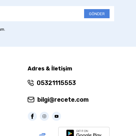
GÖNDER
um.
Adres & İletişim
05321115553
bilgi@recete.com