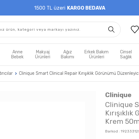
1500 TL üzeri
KARGO BEDAVA
t
Anne
Makyaj
Ağız
Erkek Bakım
Cinsel
m
Bebek
Ürünleri
Bakımı
Ürünleri
Sağlık
ırıcılar
Clinique Smart Clinical Repair Kırışıklık Görünümü Düzenleyi
Clinique
Clinique S
Kırışıklı
Krem 50m
Barkod :
19233312