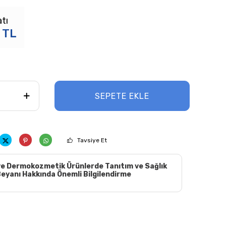
atı
TL
SEPETE EKLE
Tavsiye Et
e Dermokozmetik Ürünlerde Tanıtım ve Sağlık
eyanı Hakkında Önemli Bilgilendirme