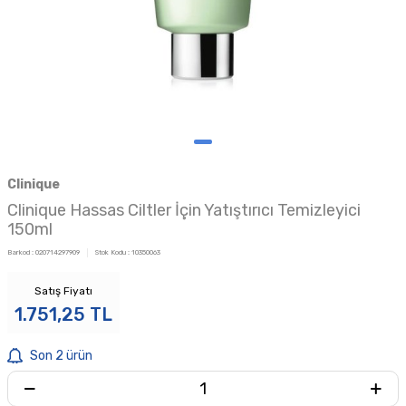
Clinique
Clinique Hassas Ciltler İçin Yatıştırıcı Temizleyici
150ml
Barkod :
020714297909
Stok Kodu :
10350063
Satış Fiyatı
1.751,25
TL
Son 2 ürün