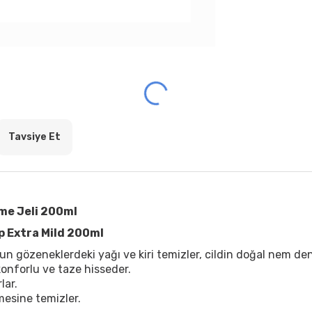
Tavsiye Et
eme Jeli 200ml
ap Extra Mild 200ml
n gözeneklerdeki yağı ve kiri temizler, cildin doğal nem den
 konforlu ve taze hisseder.
lar.
mesine temizler.