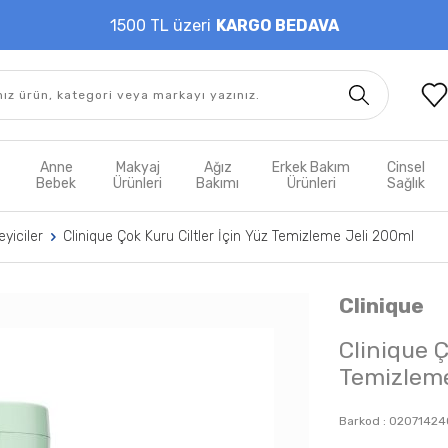
1500 TL üzeri
KARGO BEDAVA
t
Anne
Makyaj
Ağız
Erkek Bakım
Cinsel
m
Bebek
Ürünleri
Bakımı
Ürünleri
Sağlık
yiciler
Clinique Çok Kuru Ciltler İçin Yüz Temizleme Jeli 200ml
Clinique
Clinique Ç
Temizleme
Barkod :
02071424