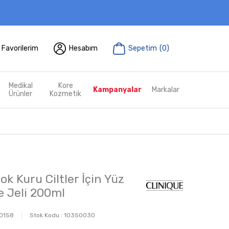
Favorilerim
Hesabım
Sepetim
(
0
)
Medikal
Kore
Kampanyalar
Markalar
Ürünler
Kozmetik
ok Kuru Ciltler İçin Yüz
 Jeli 200ml
0158
Stok Kodu :
10350030