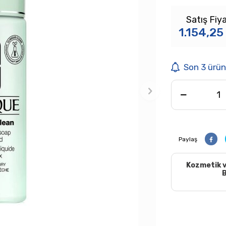
Satış Fiya
1.154,25
Son 3 ürün
Paylaş
Kozmetik v
B