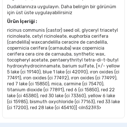
Dudaklarınıza uygulayın. Daha belirgin bir görünüm
için üst üste uygulayabilirsiniz
Ürün İçeriği :
ricinus communis (castor) seed oil, glyceryl triacetyl
ricinoleate, cetyl ricinoleate, euphorbia cerifera
(candelilla) waxcandelilla ceracire de candelilla,
copernicia cerifera (carnauba) wax copernicia
cerifera cera cire de carnauba, synthetic wax,
tocopheryl acetate, pentaerythrityl tetra-di-t-butyl
hydroxyhydrocinnamate, barium sulfate, [+/- yellow
5 lake (ci 19140), blue 1 lake (ci 42090), ıron oxides (ci
77491), ıron oxides (ci 77492), ıron oxides (ci 77499),
red 7 lake (ci 15850), mica, carmine (ci 75470),
titanium dioxide (ci 77891), red 6 (ci 15850), red 22
lake (ci 45380), red 30 lake (ci 73360), yellow 6 lake
(ci 15985), bismuth oxychloride (ci 77163), red 33 lake
(ci 17200), red 28 lake (ci 45410)] <ıln52393>