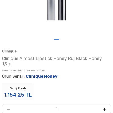
Clinique
Clinique Almost Lipstick Honey Ruj Black Honey
1,9gr
Barkod :
020714004507
Stok Kodu :
20350147
Ürün Serisi :
Clinique Honey
Satış Fiyatı
1.154,25
TL