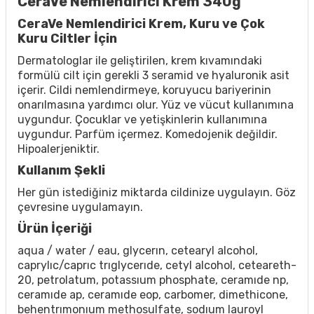
CeraVe Nemlendirici Krem 340g
CeraVe Nemlendirici Krem, Kuru ve Çok
Kuru Ciltler İçin
Dermatologlar ile geliştirilen, krem kıvamındaki
formülü cilt için gerekli 3 seramid ve hyaluronik asit
içerir. Cildi nemlendirmeye, koruyucu bariyerinin
onarılmasına yardımcı olur. Yüz ve vücut kullanımına
uygundur. Çocuklar ve yetişkinlerin kullanımına
uygundur. Parfüm içermez. Komedojenik değildir.
Hipoalerjeniktir.
Kullanım Şekli
Her gün istediğiniz miktarda cildinize uygulayın. Göz
çevresine uygulamayın.
Ürün İçeriği
aqua / water / eau, glycerın, cetearyl alcohol,
caprylıc/caprıc trıglycerıde, cetyl alcohol, ceteareth-
20, petrolatum, potassıum phosphate, ceramıde np,
ceramıde ap, ceramıde eop, carbomer, dimethicone,
behentrımonıum methosulfate, sodıum lauroyl