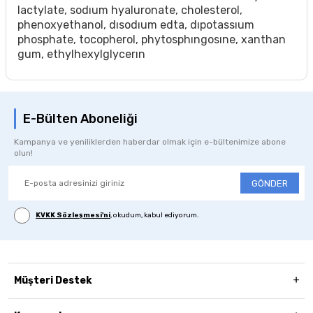
lactylate, sodıum hyaluronate, cholesterol,
phenoxyethanol, dısodıum edta, dıpotassıum
phosphate, tocopherol, phytosphıngosıne, xanthan
gum, ethylhexylglycerın
E-Bülten Aboneliği
Kampanya ve yeniliklerden haberdar olmak için e-bültenimize abone
olun!
GÖNDER
KVKK Sözleşmesi'ni
, okudum, kabul ediyorum.
Müşteri Destek