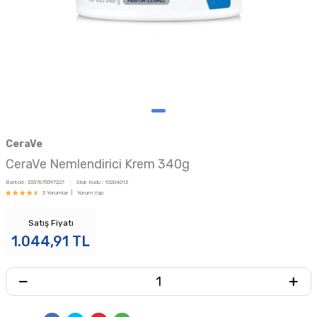
CeraVe
CeraVe Nemlendirici Krem 340g
Barkod :
3337875597227
Stok Kodu :
10204013
3 Yorumlar |
Yorum Yap
Satış Fiyatı
1.044,91
TL