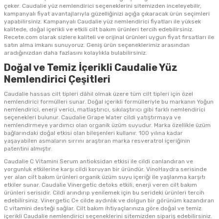
çeker.
Caudalie yüz nemlendirici
seçeneklerini sitemizden inceleyebilir,
kampanyalı fiyat avantajlarıyla güzelliğinizi açığa çıkaracak ürün seçimleri
yapabilirsiniz. Kampanyalı
Caudalie yüz nemlendirici fiyatları
ile yüksek
kalitede, doğal içerikli ve etkili cilt bakım ürünleri tercih edebilirsiniz.
Recete.com olarak sizlere kaliteli ve orijinal ürünleri uygun fiyat fırsatları ile
satın alma imkanı sunuyoruz. Geniş ürün seçeneklerimiz arasından
aradığınızdan daha fazlasını kolaylıkla bulabilirsiniz.
Doğal ve Temiz İçerikli Caudalie Yüz
Nemlendirici Çeşitleri
Caudalie hassas cilt tipleri dâhil olmak üzere tüm cilt tipleri için özel
nemlendirici formülleri sunar. Doğal içerikli formülleriyle bu markanın Yoğun
nemlendirici, enerji verici, matlaştırıcı, sıkılaştırıcı gibi farklı nemlendirici
seçenekleri bulunur. Caudalie Grape Water
cildi yatıştırmaya ve
nemlendirmeye yardımcı olan organik üzüm suyudur. Marka özellikle üzüm
bağlarındaki doğal etkisi olan bileşenleri kullanır. 100 yılına kadar
yaşayabilen asmaların sırrını araştıran marka resveratrol içeriğinin
patentini almıştır.
Caudalie C Vitamini Serum
antioksidan etkisi ile cildi canlandıran ve
yorgunluk etkilerine karşı cildi koruyan bir üründür. VinoHaydra serisinde
yer alan cilt bakım ürünleri organik üzüm suyu içeriği ile yaşlanma karşıtı
etkiler sunar.
Caudalie Vinergetic
detoks etkili, enerji veren cilt bakım
ürünleri serisidir. Cildi arındırıp yenilemek için bu serideki ürünleri tercih
edebilirsiniz.
Vinergetic C+
cilde aydınlık ve dolgun bir görünüm kazandıran
C vitamini desteği sağlar. Cilt bakım ihtiyaçlarınıza göre doğal ve temiz
içerikli Caudalie nemlendirici seçeneklerini sitemizden sipariş edebilirsiniz.