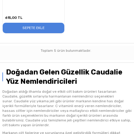
40ml
615,00
TL
SEPETE EKLE
Toplam
5
ürün bulunmaktadır.
Doğadan Gelen Güzellik Caudalie
Yüz Nemlendiricileri
Doğadan aldığı ilhamla doğal ve etkili cilt bakım ürünleri tasarlanan
Caudalie, güzellik sırlarıyla harmanlanan nemlendirici seçenekleri
sunar.
Caudalie yüz yıkama jeli
gibi ürünler markanın kendine has doğal
içerikli formülleriyle tasarlanır. C vitaminli enerji veren nemlendiriciler,
hassas ciltler için nemlendiriciler veya matlaştırıcı etkili nemlendiriciler gibi
farklı ürün seçeneklerini bu markanın doğal içerikli ürünleri arasında
bulabilirsiniz.
Caudalie yüz temizleme jeli
çeşitleri nemlendirici etkiye sahip,
cilt bakımı yapan ürünlerdir.
Markanın cilt tiplerine ve sorunlarına özel geliştirdiği formülleri dikkat