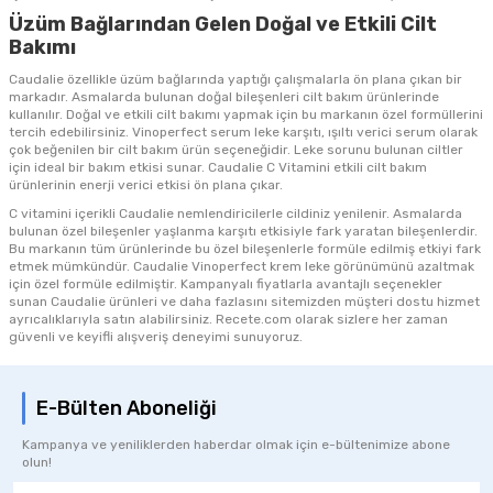
Üzüm Bağlarından Gelen Doğal ve Etkili Cilt
Bakımı
Caudalie özellikle üzüm bağlarında yaptığı çalışmalarla ön plana çıkan bir
markadır. Asmalarda bulunan doğal bileşenleri cilt bakım ürünlerinde
kullanılır. Doğal ve etkili cilt bakımı yapmak için bu markanın özel formüllerini
tercih edebilirsiniz.
Vinoperfect serum
leke karşıtı, ışıltı verici serum olarak
çok beğenilen bir cilt bakım ürün seçeneğidir. Leke sorunu bulunan ciltler
için ideal bir bakım etkisi sunar.
Caudalie C Vitamini
etkili cilt bakım
ürünlerinin enerji verici etkisi ön plana çıkar.
C vitamini içerikli Caudalie nemlendiricilerle cildiniz yenilenir. Asmalarda
bulunan özel bileşenler yaşlanma karşıtı etkisiyle fark yaratan bileşenlerdir.
Bu markanın tüm ürünlerinde bu özel bileşenlerle formüle edilmiş etkiyi fark
etmek mümkündür.
Caudalie Vinoperfect krem
leke görünümünü azaltmak
için özel formüle edilmiştir. Kampanyalı fiyatlarla avantajlı seçenekler
sunan
Caudalie ürünleri
ve daha fazlasını sitemizden müşteri dostu hizmet
ayrıcalıklarıyla satın alabilirsiniz. Recete.com olarak sizlere her zaman
güvenli ve keyifli alışveriş deneyimi sunuyoruz.
E-Bülten Aboneliği
Kampanya ve yeniliklerden haberdar olmak için e-bültenimize abone
olun!