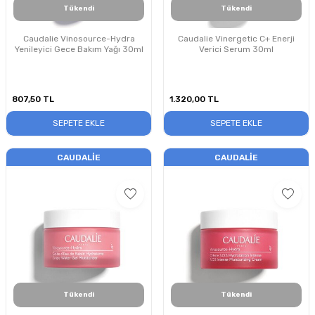
Tükendi
Tükendi
Caudalie Vinosource-Hydra
Caudalie Vinergetic C+ Enerji
Yenileyici Gece Bakım Yağı 30ml
Verici Serum 30ml
807,50
TL
1.320,00
TL
SEPETE EKLE
SEPETE EKLE
CAUDALIE
CAUDALIE
Tükendi
Tükendi