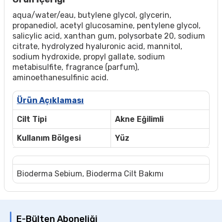
aqua/water/eau, butylene glycol, glycerin,
propanediol, acetyl glucosamine, pentylene glycol,
salicylic acid, xanthan gum, polysorbate 20, sodium
citrate, hydrolyzed hyaluronic acid, mannitol,
sodium hydroxide, propyl gallate, sodium
metabisulfite, fragrance (parfum),
aminoethanesulfinic acid.
Ürün Açıklaması
Cilt Tipi
Akne Eğilimli
Kullanım Bölgesi
Yüz
Bioderma Sebium
,
Bioderma Cilt Bakımı
E-Bülten Aboneliği