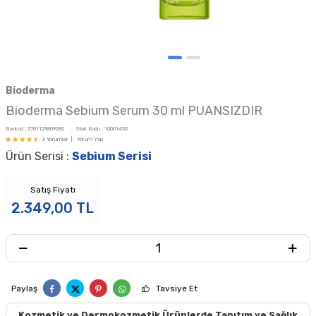
Bioderma
Bioderma Sebium Serum 30 ml PUANSIZDIR
Barkod :
3701129809280
Stok Kodu :
10001433
3 Yorumlar |
Yorum Yap
Ürün Serisi :
Sebium Serisi
Satış Fiyatı
2.349,00
TL
Paylaş
Tavsiye Et
Kozmetik ve Dermokozmetik Ürünlerde Tanıtım ve Sağlık