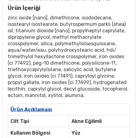
Ürün İçeriği
zinc oxide [nano], dimethicone, isododecane,
isostearyl isostearate, butyrospermum parkii (shea)
oil, titanium dioxide [nano], propylheptyl caprylate,
dipropylene glycol, methyl methacrylate
crosspolymer, silica, polymethylsilsesquioxane,
aqua/water/eau, polyhydroxystearic acid, hdi/
trimethylol hexyllactone crosspolymer, iron oxides
(ci 77492), peg-10 dimethicone, polysilicone-11,
triethoxycaprylylsilane, salicylic acid, butylene
glycol, iron oxides (ci 77491), capryloyl glycine,
propyl gallate, iron oxides (ci 77499), hydrogenated
lecithin, caprylyl glycol, decyl glucoside, tocopherol,
ectoin, mannitol, xylitol, alumina,
Ürün Açıklaması
Cilt Tipi
Akne Eğilimli
Kullanım Bölgesi
Yüz