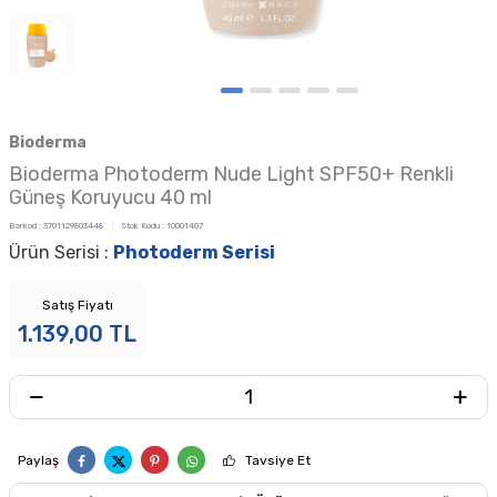
Bioderma
Bioderma Photoderm Nude Light SPF50+ Renkli
Güneş Koruyucu 40 ml
Barkod :
3701129803448
Stok Kodu :
10001407
Ürün Serisi :
Photoderm Serisi
Satış Fiyatı
1.139,00
TL
Paylaş
Tavsiye Et